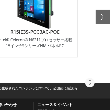
R15IE3S-PCC3AC-POE
W
Intel® Celeron® N6211プロセッサー搭載
10.1インチ I
15インチSシリーズHMIパネルPC
TOP
って生成されたコンテンツはすべて、公開前に確認済
問い合わせ
ニュース＆イベント