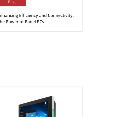
Blog
Success Sto
nhancing Efficiency and Connectivity:
スマート会
he Power of Panel PCs