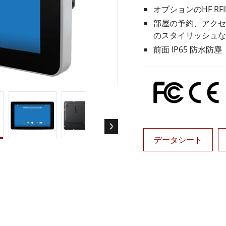
ゲートウェイ
ヘルスケアディスプレイ
オプションのHF RF
More
部屋の予約、アクセ
・ガス、ATEXグレード
AI コンピュータ
のスタイリッシュな
Xグレード堅牢タブレット
エッジ AI モビリティ
前面 IP65 防水防塵
X認定 堅牢型ハンドヘルドコンピュ
エッジ AIパネルPC
エッジ AI コンピューティング
 グレード パネル PC
More
データシート