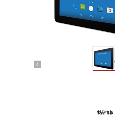
車載用タブレット
ラジオ
頑丈なロボットコントローラ
石油
エッジAIモビリティ
ATE
ロボット コントローラー
ATE
ータ
ATEX
製品情報