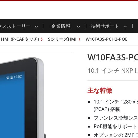
セスストーリー
企業情報
技術サポート
用ディスプレイ
応
家情報
ンロードセンター
ースレター
産業用パネルPCおよびHM
エネルギー、化学、ATEX
サステナビリティ
カスタマーサービスセン
製品仕様変更のお知らせ
HMI (P-CAPタッチ)
SシリーズHMI
W10FA3S-PCH2-POE
ッチ (P-
屋外ディスプレイ
HMI (P-CAPタッチ)
イル共有
tubeチャンネル
食品 & 衛生産業
バーチャル展示会
G-WINシリーズ /
産業用パネルPC (P-CAPタッチ)
W10FA3S-P
T & エッジコンピューティン
グ
倉庫 & 物流
ンフレーム
IP67
産業用パネルPC (抵抗膜方式)
シ
リアマウント
ステンレスシリーズ
インフラ
10.1 インチ NXP 
マウント
ATEXグレード
G-WINシリーズ / IP67設計
IP65
ラックマウント
ATEXグレード
可能エネルギー
セルフサービスキオスク
タッチ
バータイプディス
バータイプパネルPC
主な特徴
プレイ
ype-C
＆鉱業
スマート充電ステーショ
エッジAIパネルPC
OSD Box
10.1 インチ 12
レスシリー
(PCAP) 搭載
込みコンピューティング
ヘルスケアグレード
ファンレス冷却シス
PC / 防水頑丈なPC IP65
ヘルスケア堅牢タブレット
PoE機能をサポート
ゲートウェイ
ヘルスケアパネルPC
オプションの 2MP