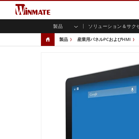
製品
ソリューション＆サク
企業モビリティコンピュータ
堅牢なロボットコントローラ
会社概要
保証
新製品情報
産業
AI対
投資
ダウ
ニュ
製品
産業用パネルPCおよびHMI
頑丈なノートパソコン
マルチタ
農業
マーケティングポータル
展示会・イベント
交通
ファ
You
CAP)
堅牢タブレットコントローラー
公共安全
コアテクノロジー
IIo
ブロ
オープ
ハンドヘルドコンピュータ
グ
シャー
Windows堅牢タブレット
パネル
Android堅牢タブレット
フロント
超堅牢タブレット
健康管理
再生
PoE
ラジオPoC
USB T
ヘビーデューティー
金属
エッジAIモビリティ
ステン
ズ
車載コンピュータ
組み
Windows 車載コンピュータ
ボックス
Android 車載コンピュータ
IoT