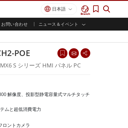
日本語
Branch
お問い合わせ
ニュース＆イベント
I
ター
防衛グレード
HMI/産業用自動化
採用情報
パートナーポータル
刊行物
防衛頑丈なノートパソコン
海洋
認証／コンプライアンス
防衛堅牢タブレット
CH2-POE
防衛
防衛超堅牢タブレット
防衛パネルPC
インテリジェントロボットシス
i.MX6 S シリーズ HMI パネル PC
テム
防衛ディスプレイ / NVIS ディスプレイ
防衛サーバー
政府機関
地上管制ステーション
ン
サクセスストーリー
80 x 800 解像度、投影型静電容量式マルチタッチ
マリングレード
テムと超低消費電力
船舶用パネルPC
船舶用ディスプレイ
 フロントカメラ