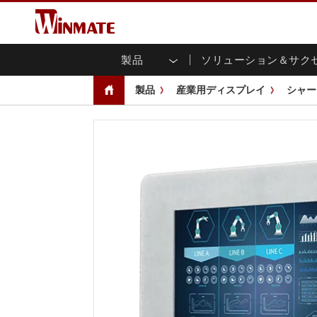
製品
ソリューション＆サク
企業モビリティコンピュータ
堅牢なロボットコントローラ
会社概要
保証
新製品情報
産業
AI対
投資
ダウ
ニュ
製品
産業用ディスプレイ
シャー
頑丈なノートパソコン
マルチタ
農業
マーケティングポータル
展示会・イベント
交通
ファ
You
CAP)
堅牢タブレットコントローラー
公共安全
コアテクノロジー
IIo
ブロ
オープ
ハンドヘルドコンピュータ
グ
シャー
Windows堅牢タブレット
パネル
Android堅牢タブレット
フロント
超堅牢タブレット
健康管理
再生
PoE
ラジオPoC
USB T
ヘビーデューティー
金属
エッジAIモビリティ
ステン
ズ
車載コンピュータ
組み
Windows 車載コンピュータ
ボックス
Android 車載コンピュータ
IoT