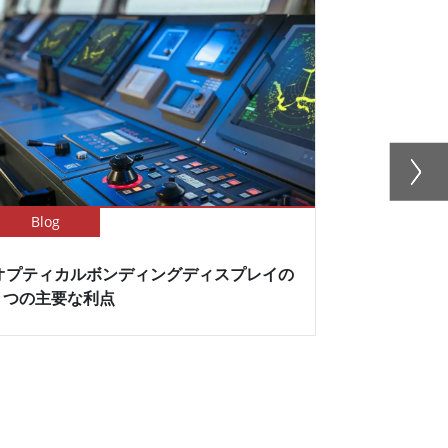
Blog
Newsletter
オプティカルボンディングディスプレイの
Winmat
5 つの主要な利点
イでPTシリ