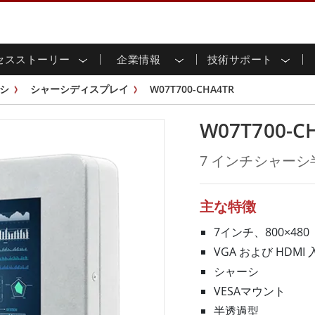
セスストーリー
企業情報
技術サポート
用ディスプレイ
応
家情報
ンロードセンター
ースレター
産業用パネルPCおよびHM
エネルギー、化学、ATEX
サステナビリティ
カスタマーサービスセン
製品仕様変更のお知らせ
シ
シャーシディスプレイ
W07T700-CHA4TR
ッチ (P-
屋外ディスプレイ
HMI (P-CAPタッチ)
イル共有
tubeチャンネル
食品 & 衛生産業
バーチャル展示会
G-WINシリーズ /
産業用パネルPC (P-CAPタッチ)
W07T700-C
T & エッジコンピューティン
グ
倉庫 & 物流
ンフレーム
IP67
産業用パネルPC (抵抗膜方式)
シ
リアマウント
ステンレスシリーズ
インフラ
7 インチシャー
マウント
ATEXグレード
G-WINシリーズ / IP67設計
IP65
ラックマウント
ATEXグレード
可能エネルギー
セルフサービスキオスク
タッチ
バータイプディス
バータイプパネルPC
主な特徴
プレイ
ype-C
＆鉱業
スマート充電ステーショ
エッジAIパネルPC
OSD Box
7インチ、800×480
レスシリー
VGA および HDMI 
込みコンピューティング
ヘルスケアグレード
シャーシ
PC / 防水頑丈なPC IP65
ヘルスケア堅牢タブレット
VESAマウント
ゲートウェイ
ヘルスケアパネルPC
半透過型