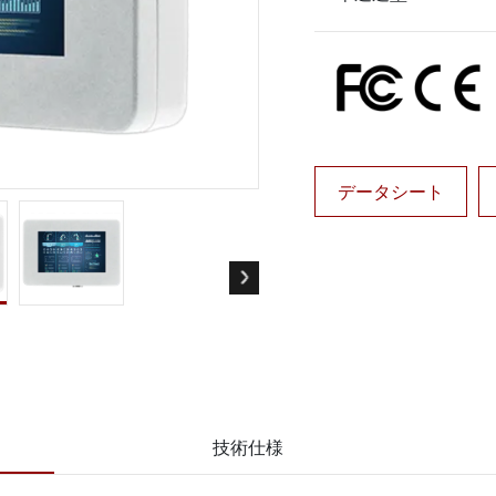
ゲートウェイ
ヘルスケアディスプレイ
More
・ガス、ATEXグレード
AI コンピュータ
Xグレード堅牢タブレット
エッジ AI モビリティ
X認定 堅牢型ハンドヘルドコンピュ
エッジ AIパネルPC
エッジ AI コンピューティング
 グレード パネル PC
More
データシート
技術仕様