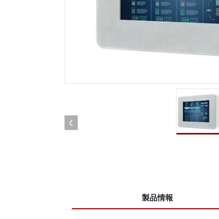
車載用タブレット
ラジオ
頑丈なロボットコントローラ
石油
エッジAIモビリティ
ATE
ロボット コントローラー
ATE
ータ
ATEX
製品情報