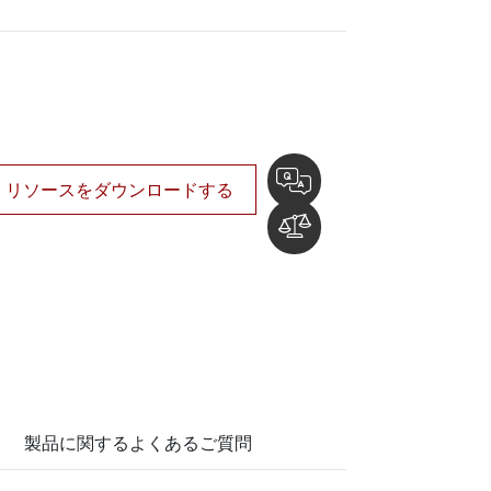
船舶用組込みコンピュータ
More
ステンレス鋼グレード
ステンレスパネルPC
ステンレスディスプレイ
リソースをダウンロードする
製品に関するよくあるご質問