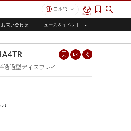
日本語
Branch
お問い合わせ
ニュース＆イベント
I
ター
防衛グレード
HMI/産業用自動化
採用情報
パートナーポータル
刊行物
防衛頑丈なノートパソコン
海洋
認証／コンプライアンス
防衛堅牢タブレット
HA4TR
防衛
防衛超堅牢タブレット
防衛パネルPC
インテリジェントロボットシス
シ半透過型ディスプレイ
テム
防衛ディスプレイ / NVIS ディスプレイ
防衛サーバー
政府機関
地上管制ステーション
ン
サクセスストーリー
入力
マリングレード
船舶用パネルPC
船舶用ディスプレイ