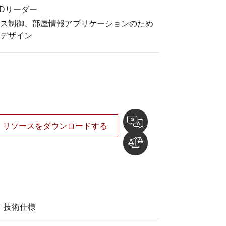
船舶用組込みコンピュータ
IDリーダー
More
ス制御、部屋情報アプリケーションのため
ステンレス鋼グレード
デザイン
ステンレスパネルPC
ステンレスディスプレイ
リソースをダウンロードする
技術仕様