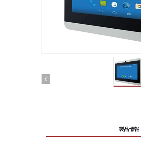
車載用タブレット
ラジオ
頑丈なロボットコントローラ
石油
エッジAIモビリティ
ATE
ロボット コントローラー
ATE
ータ
ATEX
製品情報