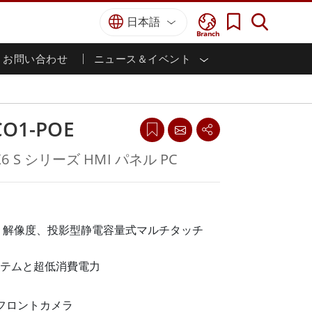
日本語
Branch
お問い合わせ
ニュース＆イベント
I
ター
防衛グレード
HMI/産業用自動化
採用情報
パートナーポータル
刊行物
防衛頑丈なノートパソコン
海洋
認証／コンプライアンス
防衛堅牢タブレット
CO1-POE
防衛
防衛超堅牢タブレット
防衛パネルPC
インテリジェントロボットシス
MX6 S シリーズ HMI パネル PC
テム
防衛ディスプレイ / NVIS ディスプレイ
防衛サーバー
政府機関
地上管制ステーション
ン
サクセスストーリー
x 600 解像度、投影型静電容量式マルチタッチ
マリングレード
テムと超低消費電力
船舶用パネルPC
船舶用ディスプレイ
 フロントカメラ