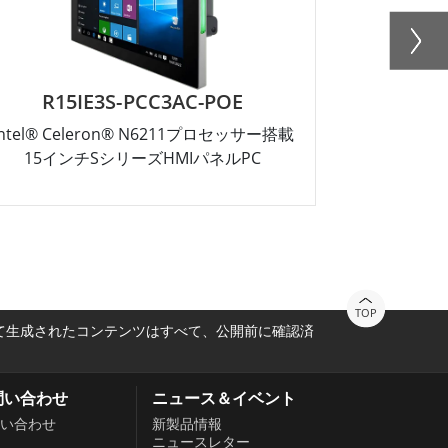
R15IE3S-PCC3AC-POE
W
Intel® Celeron® N6211プロセッサー搭載
10.1インチ I
15インチSシリーズHMIパネルPC
TOP
って生成されたコンテンツはすべて、公開前に確認済
問い合わせ
ニュース＆イベント
い合わせ
新製品情報
ニュースレター