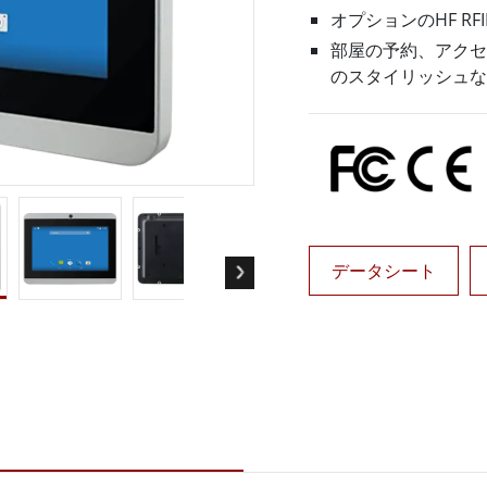
ゲートウェイ
ヘルスケアディスプレイ
オプションのHF RF
More
部屋の予約、アクセ
・ガス、ATEXグレード
AI コンピュータ
のスタイリッシュな
Xグレード堅牢タブレット
エッジ AI モビリティ
X認定 堅牢型ハンドヘルドコンピュ
エッジ AIパネルPC
エッジ AI コンピューティング
 グレード パネル PC
More
データシート