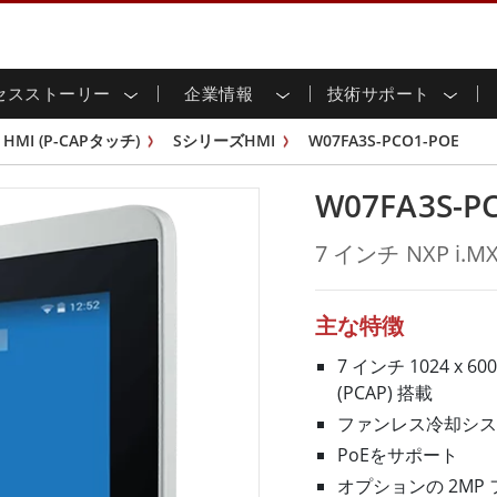
セスストーリー
企業情報
技術サポート
用ディスプレイ
応
家情報
ンロードセンター
ースレター
産業用パネルPCおよびHM
エネルギー、化学、ATEX
サステナビリティ
カスタマーサービスセン
製品仕様変更のお知らせ
HMI (P-CAPタッチ)
SシリーズHMI
W07FA3S-PCO1-POE
ッチ (P-
屋外ディスプレイ
HMI (P-CAPタッチ)
イル共有
tubeチャンネル
食品 & 衛生産業
バーチャル展示会
G-WINシリーズ /
産業用パネルPC (P-CAPタッチ)
W07FA3S-P
T & エッジコンピューティン
グ
倉庫 & 物流
ンフレーム
IP67
産業用パネルPC (抵抗膜方式)
シ
リアマウント
ステンレスシリーズ
インフラ
7 インチ NXP i.
マウント
ATEXグレード
G-WINシリーズ / IP67設計
IP65
ラックマウント
ATEXグレード
可能エネルギー
セルフサービスキオスク
タッチ
バータイプディス
バータイプパネルPC
主な特徴
プレイ
ype-C
＆鉱業
スマート充電ステーショ
エッジAIパネルPC
OSD Box
7 インチ 1024 
レスシリー
(PCAP) 搭載
込みコンピューティング
ヘルスケアグレード
ファンレス冷却シス
PC / 防水頑丈なPC IP65
ヘルスケア堅牢タブレット
PoEをサポート
ゲートウェイ
ヘルスケアパネルPC
オプションの 2MP