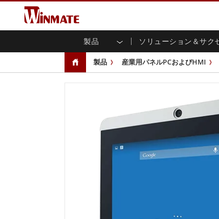
製品
ソリューション＆サク
企業モビリティコンピュータ
堅牢なロボットコントローラ
会社概要
保証
新製品情報
産業
AI対
投資
ダウ
ニュ
製品
産業用パネルPCおよびHMI
頑丈なノートパソコン
マルチタ
農業
マーケティングポータル
展示会・イベント
交通
ファ
You
CAP)
堅牢タブレットコントローラー
公共安全
コアテクノロジー
IIo
ブロ
オープ
ハンドヘルドコンピュータ
グ
シャー
Windows堅牢タブレット
パネル
Android堅牢タブレット
フロント
超堅牢タブレット
健康管理
再生
PoE
ラジオPoC
USB T
ヘビーデューティー
金属
エッジAIモビリティ
ステン
ズ
車載コンピュータ
組み
Windows 車載コンピュータ
ボックス
Android 車載コンピュータ
IoT