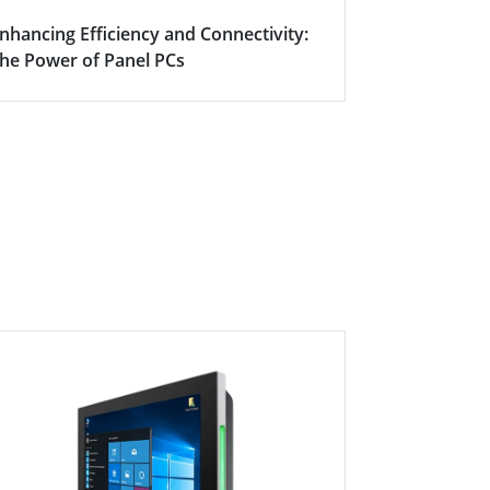
nhancing Efficiency and Connectivity:
スマート会
he Power of Panel PCs