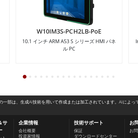
W10IM3S-PCH2LB-PoE
10.1 インチ ARM A53 S シリーズ HMI パネ
ル PC
一部は、生成AI技術を用いて作成または加工されています。AIによ
＆サ
企業情報
技術サポート
お
ー
会社概要
保証
お問
投資家情報
ダウンロードセンター
ント