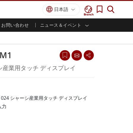
日本語
Branch
お問い合わせ
ニュース＆イベント
I
ター
防衛グレード
HMI/産業用自動化
採用情報
パートナーポータル
刊行物
防衛頑丈なノートパソコン
海洋
認証／コンプライアンス
防衛堅牢タブレット
HM1
防衛
防衛超堅牢タブレット
防衛パネルPC
インテリジェントロボットシス
ーシ産業用タッチ ディスプレイ
テム
防衛ディスプレイ / NVIS ディスプレイ
防衛サーバー
政府機関
地上管制ステーション
ン
サクセスストーリー
 x 1024 シャーシ産業用タッチ ディスプレイ
入力
マリングレード
船舶用パネルPC
船舶用ディスプレイ