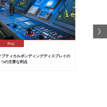
Blog
Newsletter
オプティカルボンディングディスプレイの
Winmat
5 つの主要な利点
イでPTシリ