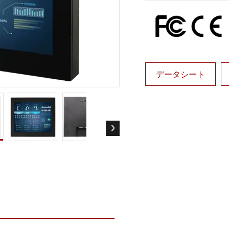
ゲートウェイ
ヘルスケアディスプレイ
More
・ガス、ATEXグレード
AI コンピュータ
Xグレード堅牢タブレット
エッジ AI モビリティ
X認定 堅牢型ハンドヘルドコンピュ
エッジ AIパネルPC
エッジ AI コンピューティング
データシート
 グレード パネル PC
More