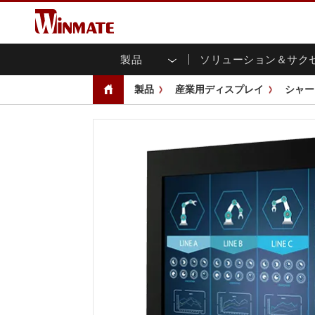
製品
ソリューション＆サク
企業モビリティコンピュータ
堅牢なロボットコントローラ
会社概要
保証
新製品情報
産業
AI対
投資
ダウ
ニュ
製品
産業用ディスプレイ
シャー
頑丈なノートパソコン
マルチタ
農業
マーケティングポータル
展示会・イベント
交通
ファ
You
CAP)
堅牢タブレットコントローラー
公共安全
コアテクノロジー
IIo
ブロ
オープ
ハンドヘルドコンピュータ
グ
シャー
Windows堅牢タブレット
パネル
Android堅牢タブレット
フロント
超堅牢タブレット
健康管理
再生
PoE
ラジオPoC
USB T
ヘビーデューティー
金属
エッジAIモビリティ
ステン
ズ
車載コンピュータ
組み
Windows 車載コンピュータ
ボックス
Android 車載コンピュータ
IoT