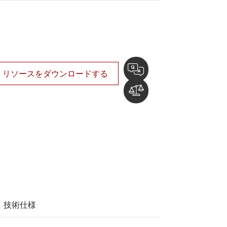
船舶用組込みコンピュータ
More
ステンレス鋼グレード
ステンレスパネルPC
ステンレスディスプレイ
リソースをダウンロードする
技術仕様