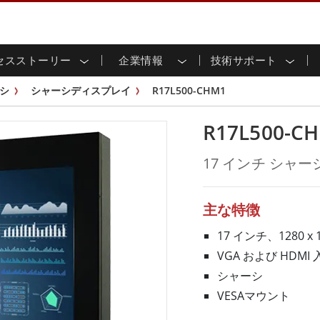
セスストーリー
企業情報
技術サポート
用ディスプレイ
応
家情報
ンロードセンター
ースレター
産業用パネルPCおよびHM
エネルギー、化学、ATEX
サステナビリティ
カスタマーサービスセン
製品仕様変更のお知らせ
シ
シャーシディスプレイ
R17L500-CHM1
ッチ (P-
屋外ディスプレイ
HMI (P-CAPタッチ)
イル共有
tubeチャンネル
食品 & 衛生産業
バーチャル展示会
G-WINシリーズ /
産業用パネルPC (P-CAPタッチ)
R17L500-C
T & エッジコンピューティン
グ
倉庫 & 物流
ンフレーム
IP67
産業用パネルPC (抵抗膜方式)
シ
リアマウント
ステンレスシリーズ
インフラ
17 インチ シャ
マウント
ATEXグレード
G-WINシリーズ / IP67設計
IP65
ラックマウント
ATEXグレード
可能エネルギー
セルフサービスキオスク
タッチ
バータイプディス
バータイプパネルPC
主な特徴
プレイ
ype-C
＆鉱業
スマート充電ステーショ
エッジAIパネルPC
OSD Box
17 インチ、1280
レスシリー
VGA および HDMI 
込みコンピューティング
ヘルスケアグレード
シャーシ
PC / 防水頑丈なPC IP65
ヘルスケア堅牢タブレット
VESAマウント
ゲートウェイ
ヘルスケアパネルPC