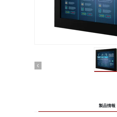
車載用タブレット
ラジオ
頑丈なロボットコントローラ
石油
エッジAIモビリティ
ATE
ロボット コントローラー
ATE
ータ
ATEX
製品情報