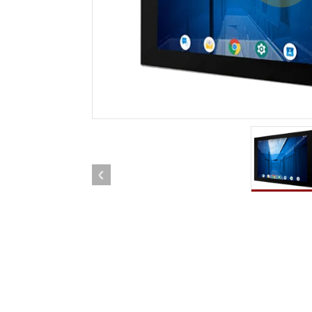
車載用タブレット
ラジオ
頑丈なロボットコントローラ
石油
エッジAIモビリティ
ATE
ロボット コントローラー
ATE
ータ
ATEX