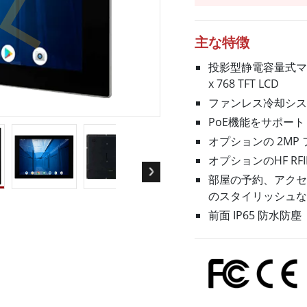
ゲートウェイ
ヘルスケアディスプレイ
More
・ガス、ATEXグレード
AI コンピュータ
主な特徴
Xグレード堅牢タブレット
エッジ AI モビリティ
投影型静電容量式マルチ
X認定 堅牢型ハンドヘルドコンピュ
エッジ AIパネルPC
x 768 TFT LCD
エッジ AI コンピューティング
 グレード パネル PC
ファンレス冷却シス
More
PoE機能をサポート
オプションの 2MP
オプションのHF RF
部屋の予約、アクセ
のスタイリッシュな
前面 IP65 防水防塵