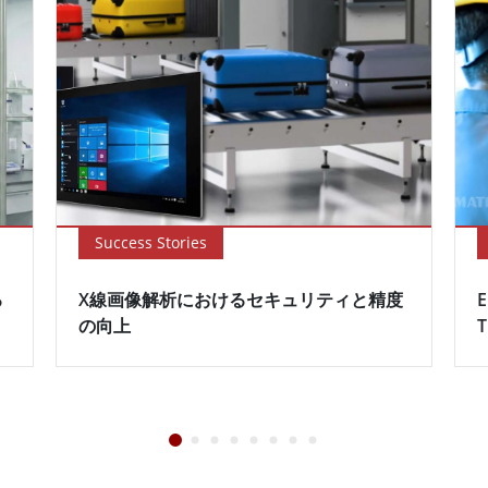
Success Stories
る
X線画像解析におけるセキュリティと精度
E
の向上
T