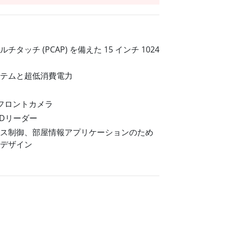
船舶用組込みコンピュータ
More
ステンレス鋼グレード
ステンレスパネルPC
タッチ (PCAP) を備えた 15 インチ 1024
ステンレスディスプレイ
テムと超低消費電力
 フロントカメラ
IDリーダー
ス制御、部屋情報アプリケーションのため
デザイン