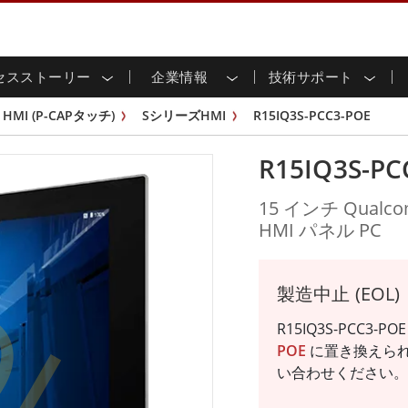
セスストーリー
企業情報
技術サポート
用ディスプレイ
応
家情報
ンロードセンター
ースレター
産業用パネルPCおよびHM
エネルギー、化学、ATEX
サステナビリティ
カスタマーサービスセン
製品仕様変更のお知らせ
HMI (P-CAPタッチ)
SシリーズHMI
R15IQ3S-PCC3-POE
ッチ (P-
屋外ディスプレイ
HMI (P-CAPタッチ)
イル共有
tubeチャンネル
食品 & 衛生産業
バーチャル展示会
G-WINシリーズ /
産業用パネルPC (P-CAPタッチ)
R15IQ3S-PC
T & エッジコンピューティン
グ
倉庫 & 物流
ンフレーム
IP67
産業用パネルPC (抵抗膜方式)
シ
リアマウント
ステンレスシリーズ
インフラ
15 インチ Qualco
マウント
ATEXグレード
OL
G-WINシリーズ / IP67設計
HMI パネル PC
IP65
ラックマウント
ATEXグレード
可能エネルギー
セルフサービスキオスク
タッチ
バータイプディス
バータイプパネルPC
プレイ
ype-C
＆鉱業
スマート充電ステーショ
エッジAIパネルPC
製造中止 (EOL)
OSD Box
レスシリー
R15IQ3S-PCC3
込みコンピューティング
ヘルスケアグレード
POE
に置き換えら
PC / 防水頑丈なPC IP65
ヘルスケア堅牢タブレット
い合わせください。
ゲートウェイ
ヘルスケアパネルPC