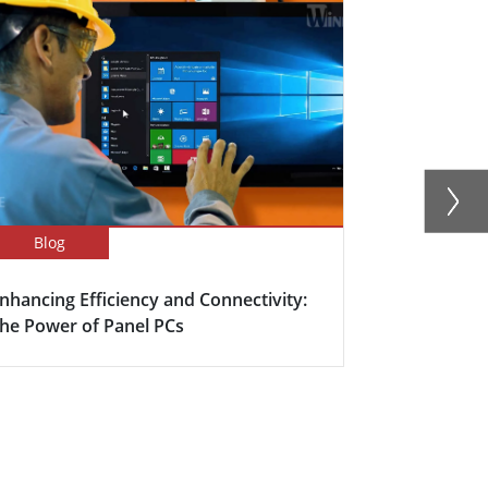
Blog
Success Sto
nhancing Efficiency and Connectivity:
スマート会
he Power of Panel PCs