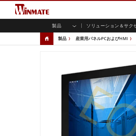
製品
ソリューション＆サク
企業モビリティコンピュータ
堅牢なロボットコントローラ
会社概要
保証
新製品情報
産業
AI対
投資
ダウ
ニュ
製品
産業用パネルPCおよびHMI
頑丈なノートパソコン
マルチタ
農業
マーケティングポータル
展示会・イベント
交通
ファ
You
CAP)
堅牢タブレットコントローラー
公共安全
コアテクノロジー
IIo
ブロ
オープ
ハンドヘルドコンピュータ
グ
シャー
Windows堅牢タブレット
パネル
E
Android堅牢タブレット
フロント
超堅牢タブレット
健康管理
再生
PoE
ラジオPoC
USB T
ヘビーデューティー
金属
エッジAIモビリティ
ステン
ズ
車載コンピュータ
組み
Windows 車載コンピュータ
ボックス
Android 車載コンピュータ
IoT