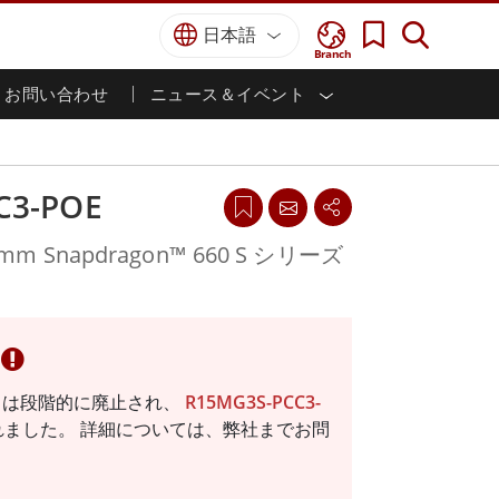
日本語
Branch
お問い合わせ
ニュース＆イベント
I
ター
防衛グレード
HMI/産業用自動化
採用情報
パートナーポータル
刊行物
防衛頑丈なノートパソコン
海洋
認証／コンプライアンス
防衛堅牢タブレット
C3-POE
防衛
防衛超堅牢タブレット
防衛パネルPC
インテリジェントロボットシス
mm Snapdragon™ 660 S シリーズ
テム
防衛ディスプレイ / NVIS ディスプレイ
防衛サーバー
政府機関
地上管制ステーション
ン
サクセスストーリー
-POE は段階的に廃止され、
R15MG3S-PCC3-
マリングレード
れました。 詳細については、弊社までお問
船舶用パネルPC
船舶用ディスプレイ