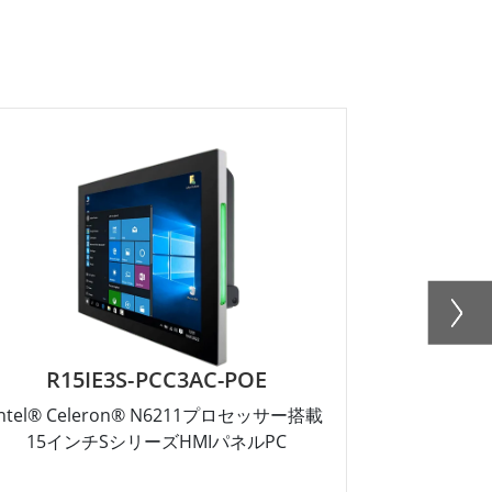
R15IE3S-PCC3AC-POE
W
Intel® Celeron® N6211プロセッサー搭載
10.1インチ I
15インチSシリーズHMIパネルPC