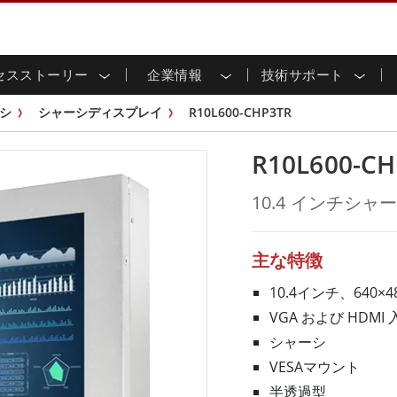
セスストーリー
企業情報
技術サポート
用ディスプレイ
応
家情報
ンロードセンター
ースレター
産業用パネルPCおよびHM
エネルギー、化学、ATEX
サステナビリティ
カスタマーサービスセン
製品仕様変更のお知らせ
シ
シャーシディスプレイ
R10L600-CHP3TR
ッチ (P-
屋外ディスプレイ
HMI (P-CAPタッチ)
イル共有
tubeチャンネル
食品 & 衛生産業
バーチャル展示会
G-WINシリーズ /
産業用パネルPC (P-CAPタッチ)
R10L600-CH
T & エッジコンピューティン
グ
倉庫 & 物流
ンフレーム
IP67
産業用パネルPC (抵抗膜方式)
シ
リアマウント
ステンレスシリーズ
インフラ
10.4 インチシ
マウント
ATEXグレード
G-WINシリーズ / IP67設計
IP65
ラックマウント
ATEXグレード
可能エネルギー
セルフサービスキオスク
タッチ
バータイプディス
バータイプパネルPC
主な特徴
プレイ
ype-C
＆鉱業
スマート充電ステーショ
エッジAIパネルPC
OSD Box
10.4インチ、640×4
レスシリー
VGA および HDMI 
込みコンピューティング
ヘルスケアグレード
シャーシ
PC / 防水頑丈なPC IP65
ヘルスケア堅牢タブレット
VESAマウント
ゲートウェイ
ヘルスケアパネルPC
半透過型