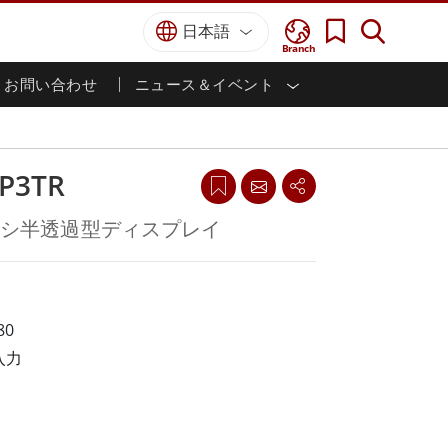
日本語
Branch
お問い合わせ
ニュース＆イベント
I
ター
防衛グレード
HMI/産業用自動化
採用情報
パートナーポータル
刊行物
防衛頑丈なノートパソコン
海洋
認証／コンプライアンス
防衛堅牢タブレット
P3TR
防衛
防衛超堅牢タブレット
防衛パネルPC
インテリジェントロボットシス
ャーシ半透過型ディスプレイ
テム
防衛ディスプレイ / NVIS ディスプレイ
防衛サーバー
政府機関
地上管制ステーション
ン
サクセスストーリー
80
入力
マリングレード
船舶用パネルPC
船舶用ディスプレイ