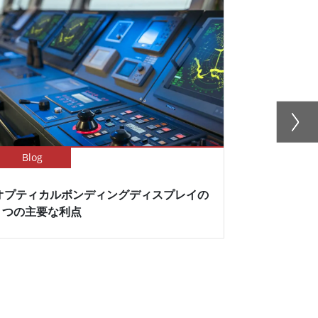
Blog
Newsletter
オプティカルボンディングディスプレイの
Winmat
5 つの主要な利点
イでPTシリ