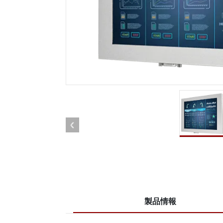
車載用タブレット
ラジオ
頑丈なロボットコントローラ
石油
エッジAIモビリティ
ATE
ロボット コントローラー
ATE
ータ
ATEX
製品情報