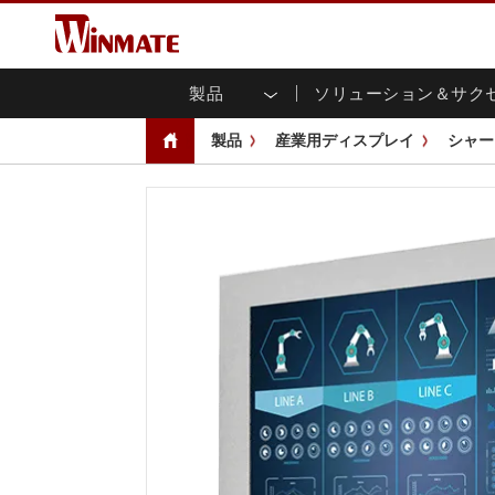
製品
ソリューション＆サク
企業モビリティコンピュータ
堅牢なロボットコントローラ
会社概要
保証
新製品情報
産業
AI対
投資
ダウ
ニュ
製品
産業用ディスプレイ
シャー
頑丈なノートパソコン
マルチタ
農業
マーケティングポータル
展示会・イベント
交通
ファ
You
CAP)
堅牢タブレットコントローラー
公共安全
コアテクノロジー
IIo
ブロ
オープ
ハンドヘルドコンピュータ
グ
シャー
Windows堅牢タブレット
パネル
Android堅牢タブレット
フロント
超堅牢タブレット
健康管理
再生
PoE
ラジオPoC
USB T
ヘビーデューティー
金属
エッジAIモビリティ
ステン
ズ
車載コンピュータ
組み
Windows 車載コンピュータ
ボックス
Android 車載コンピュータ
IoT