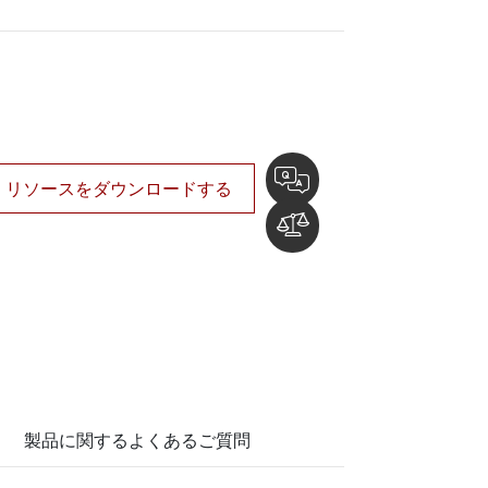
船舶用組込みコンピュータ
More
ステンレス鋼グレード
ステンレスパネルPC
ステンレスディスプレイ
リソースをダウンロードする
製品に関するよくあるご質問