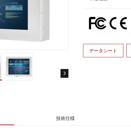
ゲートウェイ
ヘルスケアディスプレイ
More
・ガス、ATEXグレード
AI コンピュータ
Xグレード堅牢タブレット
エッジ AI モビリティ
X認定 堅牢型ハンドヘルドコンピュ
エッジ AIパネルPC
エッジ AI コンピューティング
 グレード パネル PC
More
データシート
技術仕様