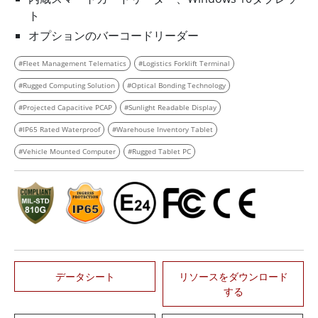
ト
オプションのバーコードリーダー
#Fleet Management Telematics
#Logistics Forklift Terminal
#Rugged Computing Solution
#Optical Bonding Technology
#Projected Capacitive PCAP
#Sunlight Readable Display
#IP65 Rated Waterproof
#Warehouse Inventory Tablet
#Vehicle Mounted Computer
#Rugged Tablet PC
データシート
リソースをダウンロード
する