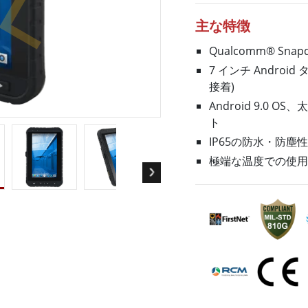
ゲートウェイ
ヘルスケアディスプレイ
More
主な特徴
・ガス、ATEXグレード
AI コンピュータ
Qualcomm® Sna
Xグレード堅牢タブレット
エッジ AI モビリティ
7 インチ Android
X認定 堅牢型ハンドヘルドコンピュ
エッジ AIパネルPC
接着)
エッジ AI コンピューティング
 グレード パネル PC
Android 9.0 
More
ト
IP65の防水・防塵
極端な温度での使用