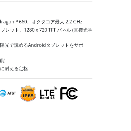
船舶用組込みコンピュータ
More
ステンレス鋼グレード
pdragon™ 660、オクタコア最大 2.2 GHz
ステンレスパネルPC
 タブレット、1280 x 720 TFT パネル (直接光学
ステンレスディスプレイ
OS、太陽光で読めるAndroidタブレットをサポー
性能
に耐える定格