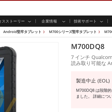
セスストーリー
企業情報
技術サポート
用ディスプレイ
応
家情報
ンロードセンター
ースレター
産業用パネルPCおよびHM
エネルギー、化学、ATEX
サステナビリティ
カスタマーサービスセン
製品仕様変更のお知らせ
Android堅牢タブレット
M700シリーズ堅牢タブレット
M70
ッチ (P-
屋外ディスプレイ
HMI (P-CAPタッチ)
イル共有
tubeチャンネル
食品 & 衛生産業
バーチャル展示会
G-WINシリーズ /
産業用パネルPC (P-CAPタッチ)
M700DQ8
T & エッジコンピューティン
グ
倉庫 & 物流
ンフレーム
IP67
産業用パネルPC (抵抗膜方式)
シ
リアマウント
ステンレスシリーズ
インフラ
7 インチ Qualco
マウント
ATEXグレード
OL
G-WINシリーズ / IP67設計
読み取り可能な An
IP65
ラックマウント
ATEXグレード
可能エネルギー
セルフサービスキオスク
タッチ
バータイプディス
バータイプパネルPC
プレイ
ype-C
＆鉱業
スマート充電ステーショ
エッジAIパネルPC
製造中止 (EOL)
OSD Box
レスシリー
M700DQ8 は段
込みコンピューティング
ヘルスケアグレード
ました。 詳細につ
PC / 防水頑丈なPC IP65
ヘルスケア堅牢タブレット
ゲートウェイ
ヘルスケアパネルPC