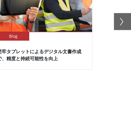
Blog
Blog
堅牢タブレットによるデジタル文書作成
Winmat
で、精度と持続可能性を向上
援する方法