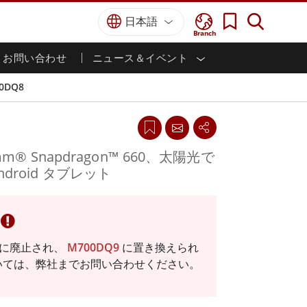
日本語
Branch
お問い合わせ
ニュース＆イベント
I
ター
防衛グレード
HMI/産業用自動化
採用情報
パートナーポータル
刊行物
0DQ8
防衛頑丈なノートパソコン
海洋
認証／コンプライアンス
防衛堅牢タブレット
防衛
防衛超堅牢タブレット
防衛パネルPC
インテリジェントロボットシス
mm® Snapdragon™ 660、太陽光で
テム
防衛ディスプレイ / NVIS ディスプレイ
droid タブレット
防衛サーバー
政府機関
地上管制ステーション
ン
サクセスストーリー
階的に廃止され、
M700DQ9
に置き換えられ
マリングレード
いては、弊社までお問い合わせください。
船舶用パネルPC
船舶用ディスプレイ