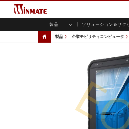
製品
ソリューション＆サク
企業モビリティコンピュータ
堅牢なロボットコントローラ
会社概要
保証
新製品情報
産業
AI対
投資
ダウ
ニュ
製品
企業モビリティコンピュータ
頑丈なノートパソコン
マルチタ
農業
マーケティングポータル
展示会・イベント
交通
ファ
You
CAP)
堅牢タブレットコントローラー
公共安全
コアテクノロジー
IIo
ブロ
オープ
ハンドヘルドコンピュータ
グ
シャー
Windows堅牢タブレット
パネル
E
Android堅牢タブレット
フロント
超堅牢タブレット
健康管理
再生
PoE
ラジオPoC
USB T
ヘビーデューティー
金属
エッジAIモビリティ
ステン
ズ
車載コンピュータ
組み
Windows 車載コンピュータ
ボックス
Android 車載コンピュータ
IoT