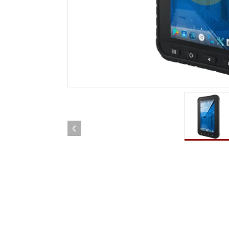
車載用タブレット
ラジオ
頑丈なロボットコントローラ
石油
エッジAIモビリティ
ATE
ロボット コントローラー
ATE
ータ
ATEX