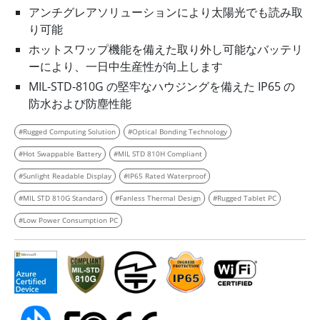
アンチグレアソリューションにより太陽光でも読み取
り可能
ホットスワップ機能を備えた取り外し可能なバッテリ
ーにより、一日中生産性が向上します
MIL-STD-810G の堅牢なハウジングを備えた IP65 の
防水および防塵性能
#Rugged Computing Solution
#Optical Bonding Technology
#Hot Swappable Battery
#MIL STD 810H Compliant
#Sunlight Readable Display
#IP65 Rated Waterproof
#MIL STD 810G Standard
#Fanless Thermal Design
#Rugged Tablet PC
#Low Power Consumption PC