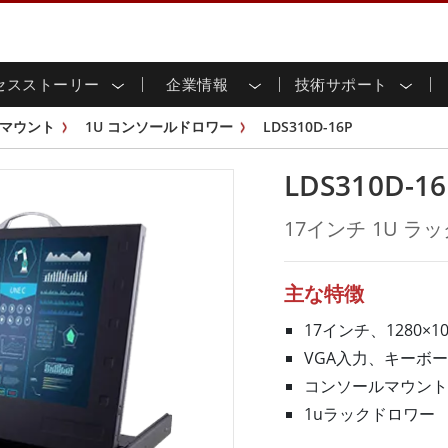
セスストーリー
企業情報
技術サポート
用ディスプレイ
応
家情報
ンロードセンター
ースレター
産業用パネルPCおよびHM
エネルギー、化学、ATEX
サステナビリティ
カスタマーサービスセン
製品仕様変更のお知らせ
マウント
1U コンソールドロワー
LDS310D-16P
ッチ (P-
屋外ディスプレイ
HMI (P-CAPタッチ)
イル共有
tubeチャンネル
食品 & 衛生産業
バーチャル展示会
G-WINシリーズ /
産業用パネルPC (P-CAPタッチ)
LDS310D-16
T & エッジコンピューティン
グ
倉庫 & 物流
ンフレーム
IP67
産業用パネルPC (抵抗膜方式)
シ
リアマウント
ステンレスシリーズ
インフラ
17インチ 1U ラ
マウント
ATEXグレード
G-WINシリーズ / IP67設計
IP65
ラックマウント
ATEXグレード
可能エネルギー
セルフサービスキオスク
タッチ
バータイプディス
バータイプパネルPC
主な特徴
プレイ
ype-C
＆鉱業
スマート充電ステーショ
エッジAIパネルPC
OSD Box
17インチ、1280×10
レスシリー
VGA入力、キーボ
込みコンピューティング
ヘルスケアグレード
コンソールマウント
PC / 防水頑丈なPC IP65
ヘルスケア堅牢タブレット
1uラックドロワー
ゲートウェイ
ヘルスケアパネルPC