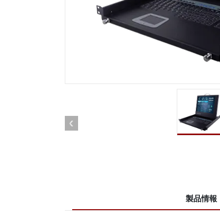
車載用タブレット
ラジオ
頑丈なロボットコントローラ
石油
エッジAIモビリティ
ATE
ロボット コントローラー
ATE
ータ
ATEX
製品情報