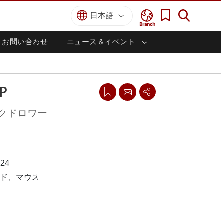
日本語
Branch
お問い合わせ
ニュース＆イベント
I
ター
防衛グレード
HMI/産業用自動化
採用情報
パートナーポータル
刊行物
防衛頑丈なノートパソコン
海洋
認証／コンプライアンス
防衛堅牢タブレット
P
防衛
防衛超堅牢タブレット
防衛パネルPC
インテリジェントロボットシス
ックドロワー
テム
防衛ディスプレイ / NVIS ディスプレイ
防衛サーバー
政府機関
地上管制ステーション
ン
サクセスストーリー
24
ード、マウス
マリングレード
船舶用パネルPC
船舶用ディスプレイ