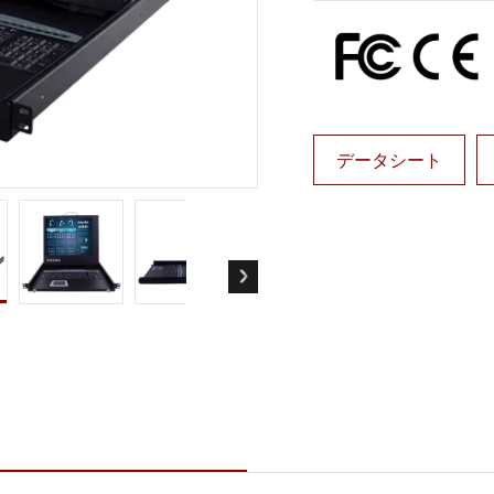
ゲートウェイ
ヘルスケアディスプレイ
More
・ガス、ATEXグレード
AI コンピュータ
Xグレード堅牢タブレット
エッジ AI モビリティ
X認定 堅牢型ハンドヘルドコンピュ
エッジ AIパネルPC
エッジ AI コンピューティング
データシート
 グレード パネル PC
More