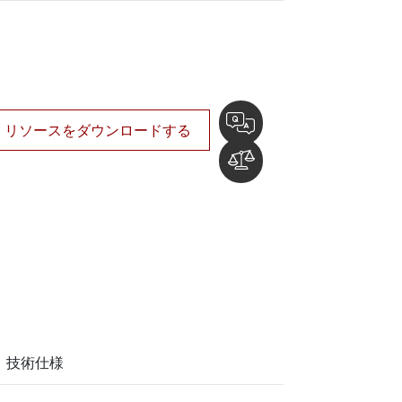
船舶用組込みコンピュータ
More
ステンレス鋼グレード
ステンレスパネルPC
ステンレスディスプレイ
リソースをダウンロードする
技術仕様