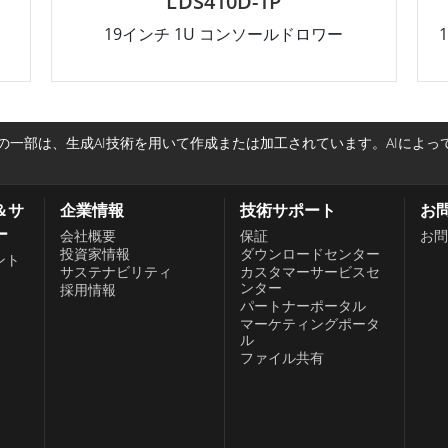
LDS410D-1P
19インチ 1U コンソールドロワー
一部は、生成AI技術を用いて作成または加工されています。AIによ
＆サ
企業情報
技術サポート
お
ー
会社概要
保証
お問
投資家情報
ダウンロードセンター
ント
サステナビリティ
カスタマーサービスセ
ンター
採用情報
パートナーポータル
、
マーケティングポータ
ル
ファイル共有