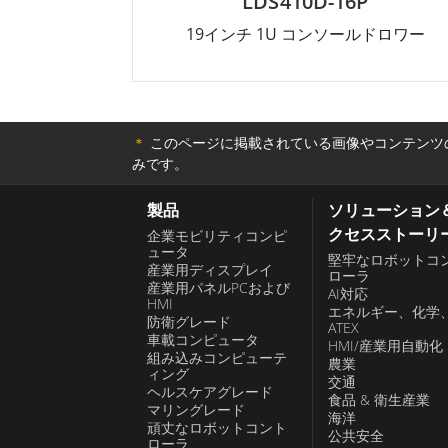
LDS410D-16P
19インチ 1U コンソールドロワー
＊
このページに掲載されている画像やコンテンツの
みです。
製品
ソリューション
クセスストーリ
企業モビリティコンピ
ュータ
堅牢なロボットコ
産業用ディスプレイ
ローラ
産業用パネルPCおよび
AI対応
HMI
エネルギー、化学
防衛グレード
ATEX
車載コンピュータ
HMI/産業用自動化
組み込みコンピューテ
農業
ィング
交通
ヘルスケアグレード
食品 & 衛生産業
マリングレード
海洋
頑丈なロボットコント
公共安全
ローラ