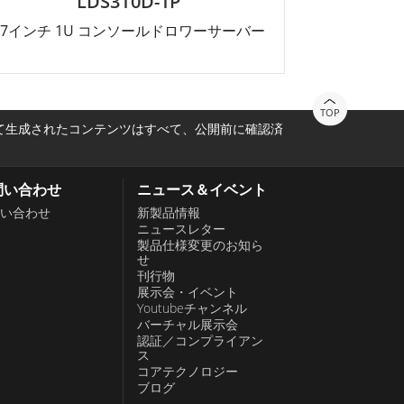
LDS310D-1P
17インチ 1U コンソールドロワーサーバー
TOP
って生成されたコンテンツはすべて、公開前に確認済
問い合わせ
ニュース＆イベント
い合わせ
新製品情報
ニュースレター
製品仕様変更のお知ら
せ
刊行物
展示会・イベント
Youtubeチャンネル
バーチャル展示会
認証／コンプライアン
ス
コアテクノロジー
ブログ