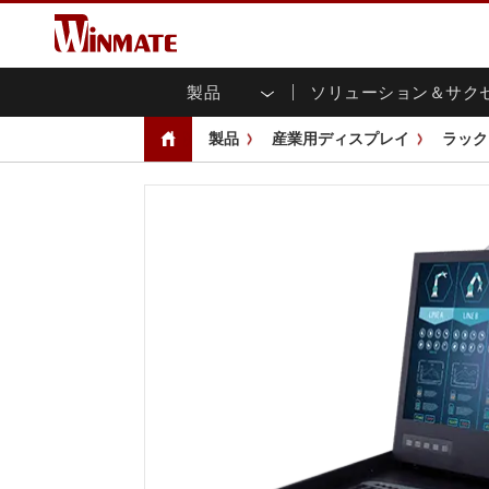
製品
ソリューション＆サク
企業モビリティコンピュータ
堅牢なロボットコントローラ
会社概要
保証
新製品情報
産業
AI対
投資
ダウ
ニュ
製品
産業用ディスプレイ
ラック
頑丈なノートパソコン
マルチタ
農業
マーケティングポータル
展示会・イベント
交通
ファ
You
CAP)
堅牢タブレットコントローラー
公共安全
コアテクノロジー
IIo
ブロ
オープ
ハンドヘルドコンピュータ
グ
シャー
Windows堅牢タブレット
パネル
Android堅牢タブレット
フロント
超堅牢タブレット
健康管理
再生
PoE
ラジオPoC
USB T
ヘビーデューティー
金属
エッジAIモビリティ
ステン
ズ
車載コンピュータ
組み
Windows 車載コンピュータ
ボックス
Android 車載コンピュータ
IoT