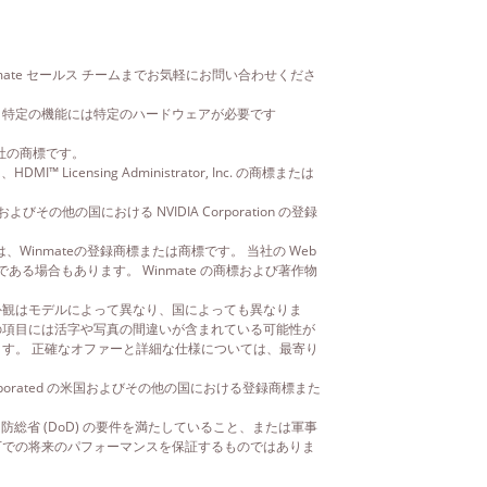
mate セールス チームまでお気軽にお問い合わせくださ
 特定の機能には特定のハードウェアが必要です
その子会社の商標です。
ensing Administrator, Inc. の商標または
、米国およびその他の国における NVIDIA Corporation の登録
、Winmateの登録商標または商標です。 当社の Web
場合もあります。 Winmate の商標および著作物
外観はモデルによって異なり、国によっても異なりま
の項目には活字や写真の間違いが含まれている可能性が
ます。 正確なオファーと詳細な仕様については、最寄り
 Incorporated の米国およびその他の国における登録商標また
が米国国防総省 (DoD) の要件を満たしていること、または軍事
下での将来のパフォーマンスを保証するものではありま