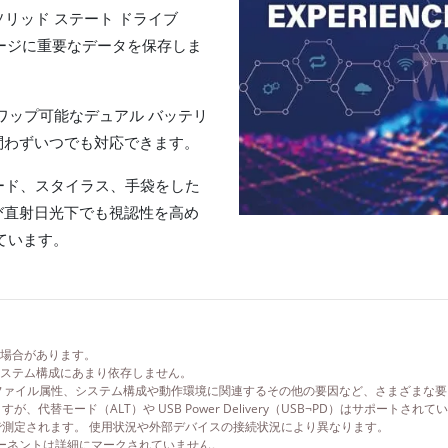
E ソリッド ステート ドライブ
ストレージに重要なデータを保存しま
ワップ可能なデュアル バッテリ
問わずいつでも対応できます。
ード、スタイラス、手袋をした
び直射日光下でも視認性を高め
ています。
場合があります。
ステム構成にあまり依存しません。
ファイル属性、システム構成や動作環境に関連するその他の要因など、さまざまな
いますが、代替モード（ALT）や USB Power Delivery（USB¬PD）はサポートされ
で測定されます。 使用状況や外部デバイスの接続状況により異なります。
ポーネントは詳細にマークされていません。