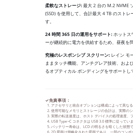
柔軟なストレージ:
最大 2 台の M.2 NVM
(SSD) を使用して、合計最大 4 TB の
す。
24 時間 365 日の運用をサポート:
ホットス
ーが継続的に電力を供給するため、昼夜を
究極のレスポンシブ スクリーン:
レイン モ
ままタッチ機能、アンチグレア技術、およ
るオプティカル ボンディングをサポートし
✓
免責事項：
アクセサリと統合オプションは構成によって異なる
使用可能なメモリとストレージの合計は、実際のシ
実際の転送速度は、ホスト デバイスの処理速度、
USB Type¬C コネクタは USB 3.0 標準に従って
バッテリー寿命は、LCD の明るさを暗くした状態
2D 図面は簡略化された図面であり、一部のコン