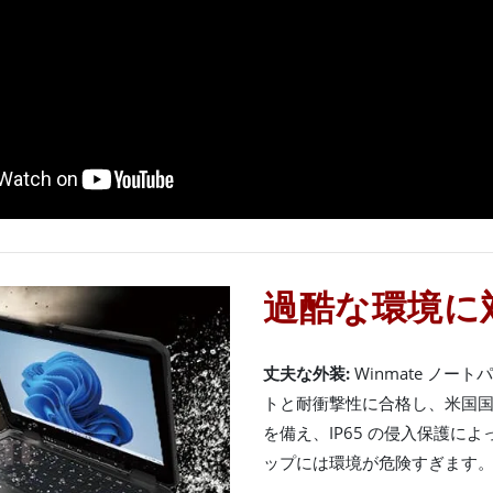
過酷な環境に
丈夫な外装:
Winmate ノー
トと耐衝撃性に合格し、米国国防規
を備え、IP65 の侵入保護に
ップには環境が危険すぎます