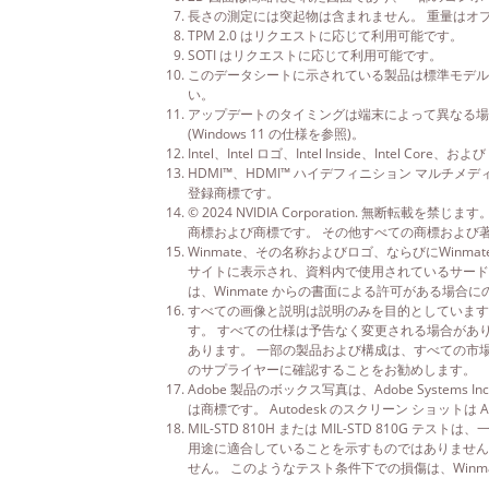
長さの測定には突起物は含まれません。 重量はオ
TPM 2.0 はリクエストに応じて利用可能です。
SOTI はリクエストに応じて利用可能です。
このデータシートに示されている製品は標準モデルです。
い。
アップデートのタイミングは端末によって異なる場
(Windows 11 の仕様を参照)。
Intel、Intel ロゴ、Intel Inside、Intel C
HDMI™、HDMI™ ハイデフィニション マルチメディア イ
登録商標です。
© 2024 NVIDIA Corporation. 無断転載を禁じま
商標および商標です。 その他すべての商標および
Winmate、その名称およびロゴ、ならびにWinma
サイトに表示され、資料内で使用されているサードパ
は、Winmate からの書面による許可がある場
すべての画像と説明は説明のみを目的としています
す。 すべての仕様は予告なく変更される場合があ
あります。 一部の製品および構成は、すべての市
のサプライヤーに確認することをお勧めします。
Adobe 製品のボックス写真は、Adobe Systems 
は商標です。 Autodesk のスクリーン ショットは A
MIL-STD 810H または MIL-STD 810G
用途に適合していることを示すものではありません
せん。 このようなテスト条件下での損傷は、Winm