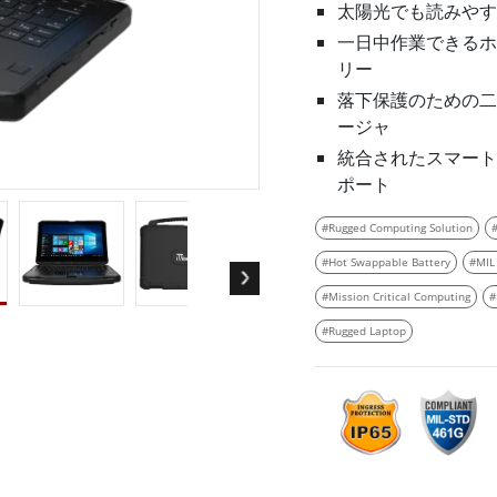
ゲートウェイ
ヘルスケアディスプレイ
太陽光でも読みやす
More
一日中作業できるホ
・ガス、ATEXグレード
AI コンピュータ
リー
Xグレード堅牢タブレット
エッジ AI モビリティ
落下保護のための二
X認定 堅牢型ハンドヘルドコンピュ
エッジ AIパネルPC
ージャ
エッジ AI コンピューティング
統合されたスマート カ
 グレード パネル PC
ポート
More
#Rugged Computing Solution
#Hot Swappable Battery
#MIL
#Mission Critical Computing
#
#Rugged Laptop