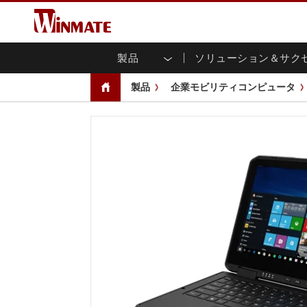
製品
ソリューション＆サク
企業モビリティコンピュータ
堅牢なロボットコントローラ
会社概要
保証
新製品情報
産業
AI対
投資
ダウ
ニュ
製品
企業モビリティコンピュータ
頑丈なノートパソコン
マルチタ
農業
マーケティングポータル
展示会・イベント
交通
ファ
You
CAP)
堅牢タブレットコントローラー
公共安全
コアテクノロジー
IIo
ブロ
オープ
ハンドヘルドコンピュータ
グ
シャー
Windows堅牢タブレット
パネル
Android堅牢タブレット
フロント
超堅牢タブレット
健康管理
再生
PoE
ラジオPoC
USB T
ヘビーデューティー
金属
エッジAIモビリティ
ステン
ズ
車載コンピュータ
組み
Windows 車載コンピュータ
ボックス
Android 車載コンピュータ
IoT