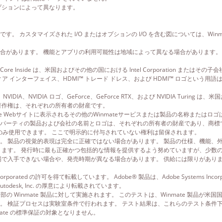
プションによって異なります。
 カスタマイズされた I/O またはオプションの I/O を含む図については、Win
合があります。 機能とアプリの利用可能性は地域によって異なる場合があります。
ore、および Core Inside は、米国およびその他の国における Intel Corporation または
ンターフェイス、HDMI™ トレード ドレス、および HDMI™ ロゴという用語は、HDMI™ Lic
す。 NVIDIA、NVIDIA ロゴ、GeForce、GeForce RTX、および NVIDIA Turing は
著作権は、それぞれの所有者の財産です。
te Webサイトに表示されるその他のWinmateサービスまたは製品の名称またはロゴは
ーティの製品および会社の名前とロゴは、それぞれの所有者の財産であり、商標である
合にのみ使用できます。 ここで明示的に付与されていない権利は留保されます。
。 製品の視覚的表現は完全に正確ではない場合があります。 製品の仕様、機能、
ります。 発行時に最も正確かつ包括的な情報を提供するよう努めていますが、少数
場で入手できない場合や、発売時期が異なる場合があります。 供給には限りがあり
Incorporated の許可を得て転載しています。 Adobe® 製品は、Adobe Systems
utodesk, Inc. の厚意により転載されています。
 テストは、一部の Winmate 製品に対して実施されます。 このテストは、Winmate 製品
。 検証プロセスは実験室条件で行われます。 テスト結果は、これらのテスト条件
ate の標準保証の対象となりません。