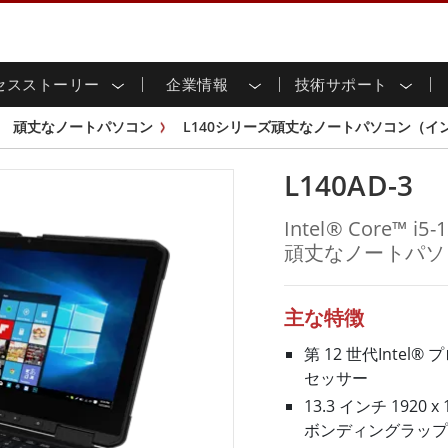
セスストーリー
企業情報
技術サポート
用ディスプレイ
応
家情報
ンロードセンター
ースレター
産業用パネルPCおよびHM
エネルギー、化学、ATEX
サステナビリティ
カスタマーサービスセン
製品仕様変更のお知らせ
頑丈なノートパソコン
L140シリーズ頑丈なノートパソコン（イ
ッチ (P-
屋外ディスプレイ
HMI (P-CAPタッチ)
イル共有
tubeチャンネル
食品 & 衛生産業
バーチャル展示会
G-WINシリーズ /
産業用パネルPC (P-CAPタッチ)
L140AD-3
T & エッジコンピューティン
グ
倉庫 & 物流
ンフレーム
IP67
産業用パネルPC (抵抗膜方式)
シ
リアマウント
ステンレスシリーズ
インフラ
Intel® Core™ 
マウント
ATEXグレード
G-WINシリーズ / IP67設計
頑丈なノートパソ
IP65
ラックマウント
ATEXグレード
可能エネルギー
セルフサービスキオスク
タッチ
バータイプディス
バータイプパネルPC
プレイ
ype-C
＆鉱業
スマート充電ステーショ
エッジAIパネルPC
主な特徴
OSD Box
レスシリー
第 12 世代Intel®
込みコンピューティング
ヘルスケアグレード
セッサー
PC / 防水頑丈なPC IP65
ヘルスケア堅牢タブレット
13.3 インチ 192
ゲートウェイ
ヘルスケアパネルPC
ボンディングラップ