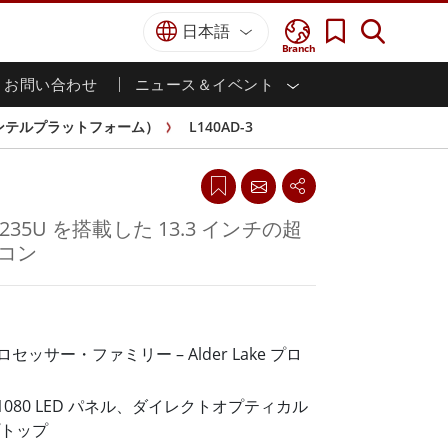
日本語
Branch
お問い合わせ
ニュース＆イベント
I
ター
防衛グレード
HMI/産業用自動化
採用情報
パートナーポータル
刊行物
ンテルプラットフォーム）
L140AD-3
防衛頑丈なノートパソコン
海洋
認証／コンプライアンス
防衛堅牢タブレット
防衛
防衛超堅牢タブレット
防衛パネルPC
インテリジェントロボットシス
i5-1235U を搭載した 13.3 インチの超
テム
防衛ディスプレイ / NVIS ディスプレイ
コン
防衛サーバー
政府機関
地上管制ステーション
ン
サクセスストーリー
 プロセッサー・ファミリー – Alder Lake プロ
マリングレード
船舶用パネルPC
0 x 1080 LED パネル、ダイレクトオプティカル
船舶用ディスプレイ
トップ