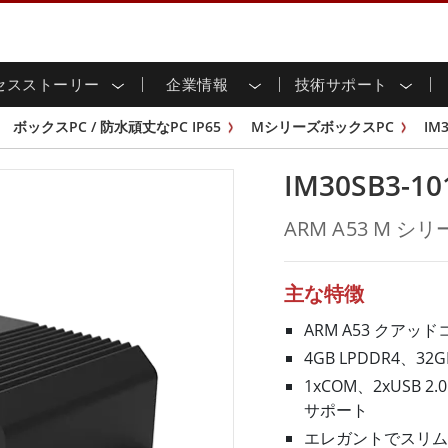
セスストーリー
企業情報
技術サポート
用ディスプレイ
応
家情報
ンロードセンター
ースレター
産業用パネルPCおよびHM
エネルギー、化学、ATEX
サステナビリティ
カスタマーサービスセン
製品仕様変更のお知らせ
ボックスPC / 防水頑丈なPC IP65
MシリーズボックスPC
IM3
ッチ (P-
屋外ディスプレイ
HMI (P-CAPタッチ)
イル共有
tubeチャンネル
食品 & 衛生産業
バーチャル展示会
G-WINシリーズ /
産業用パネルPC (P-CAPタッチ)
IM30SB3-10
T & エッジコンピューティン
グ
倉庫 & 物流
ンフレーム
IP67
産業用パネルPC (抵抗膜方式)
シ
リアマウント
ステンレスシリーズ
インフラ
ARM A53 M シ
マウント
ATEXグレード
G-WINシリーズ / IP67設計
IP65
ラックマウント
ATEXグレード
可能エネルギー
セルフサービスキオスク
タッチ
バータイプディス
バータイプパネルPC
主な特徴
プレイ
ype-C
＆鉱業
スマート充電ステーショ
エッジAIパネルPC
OSD Box
ARM A53 クアッドコ
レスシリー
4GB LPDDR4、32G
込みコンピューティング
ヘルスケアグレード
1xCOM、2xUSB 2
PC / 防水頑丈なPC IP65
ヘルスケア堅牢タブレット
サポート
ゲートウェイ
ヘルスケアパネルPC
エレガントでスリム