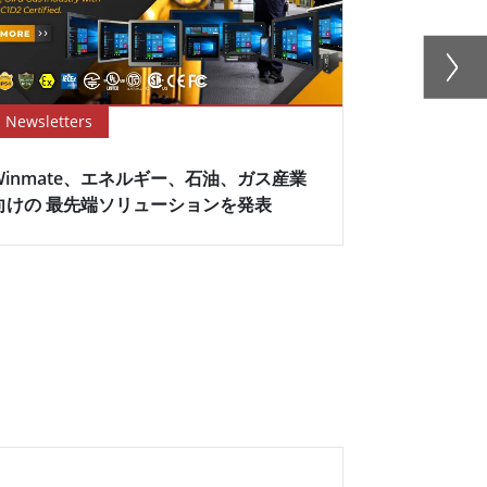
Newsletters
Success Sto
Winmate、エネルギー、石油、ガス産業
優れた車載
向けの 最先端ソリューションを発表
ュオ