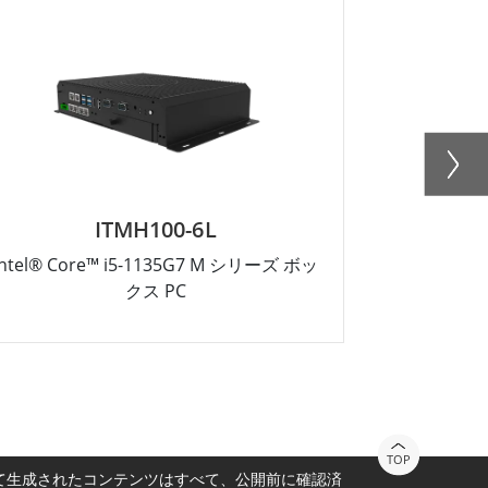
ITMH100-6L
Intel® Core™ i5-1135G7 M シリーズ ボッ
Intel® Co
クス PC
TOP
って生成されたコンテンツはすべて、公開前に確認済