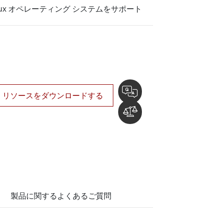
船舶用組込みコンピュータ
 Linux オペレーティング システムをサポート
More
ステンレス鋼グレード
ステンレスパネルPC
ステンレスディスプレイ
リソースをダウンロードする
製品に関するよくあるご質問