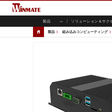
製品
ソリューション＆サク
企業モビリティコンピュータ
堅牢なロボットコントローラ
会社概要
保証
新製品情報
産業
AI対
投資
ダウ
ニュ
製品
組み込みコンピューティング
頑丈なノートパソコン
マルチタ
農業
マーケティングポータル
展示会・イベント
交通
ファ
You
CAP)
堅牢タブレットコントローラー
公共安全
コアテクノロジー
IIo
ブロ
オープ
ハンドヘルドコンピュータ
グ
シャー
Windows堅牢タブレット
パネル
Android堅牢タブレット
フロント
超堅牢タブレット
健康管理
再生
PoE
ラジオPoC
USB T
ヘビーデューティー
金属
エッジAIモビリティ
ステン
ズ
車載コンピュータ
組み
Windows 車載コンピュータ
ボックス
Android 車載コンピュータ
IoT