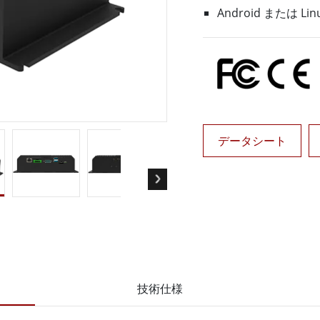
ゲートウェイ
ヘルスケアディスプレイ
Android または
More
・ガス、ATEXグレード
AI コンピュータ
Xグレード堅牢タブレット
エッジ AI モビリティ
X認定 堅牢型ハンドヘルドコンピュ
エッジ AIパネルPC
エッジ AI コンピューティング
 グレード パネル PC
More
データシート
技術仕様