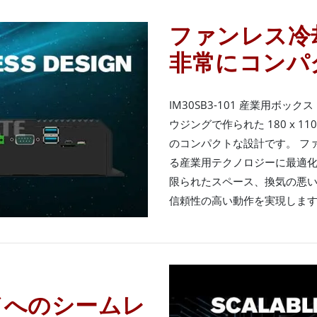
ファンレス冷
非常にコンパ
IM30SB3-101 産業用ボッ
ウジングで作られた 180 x 110
のコンパクトな設計です。 フ
る産業用テクノロジーに最適
限られたスペース、換気の悪
信頼性の高い動作を実現しま
ドへのシームレ