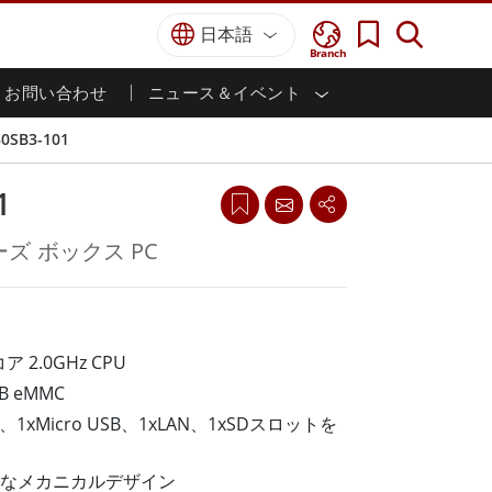
日本語
Branch
お問い合わせ
ニュース＆イベント
I
ター
防衛グレード
HMI/産業用自動化
採用情報
パートナーポータル
刊行物
0SB3-101
防衛頑丈なノートパソコン
海洋
認証／コンプライアンス
防衛堅牢タブレット
1
防衛
防衛超堅牢タブレット
防衛パネルPC
インテリジェントロボットシス
リーズ ボックス PC
テム
防衛ディスプレイ / NVIS ディスプレイ
防衛サーバー
政府機関
地上管制ステーション
ン
サクセスストーリー
ア 2.0GHz CPU
B eMMC
マリングレード
.0、1xMicro USB、1xLAN、1xSDスロットを
船舶用パネルPC
船舶用ディスプレイ
なメカニカルデザイン