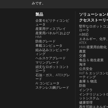
みです。
製品
ソリューション
クセスストーリ
企業モビリティコンピ
ュータ
堅牢なロボットコ
産業用ディスプレイ
ローラ
産業用パネルPCおよび
AI対応
HMI
エネルギー、化学
防衛グレード
ATEX
車載コンピュータ
HMI/産業用自動化
組み込みコンピューテ
農業
ィング
交通
ヘルスケアグレード
食品 & 衛生産業
マリングレード
海洋
頑丈なロボットコント
公共安全
ローラ
IIoT & エッジコン
石油・ガス、ATEXグレ
ーティング
ード
倉庫 & 物流
AI コンピュータ
防衛
ステンレス鋼グレード
インフラ
インテリジェント
ットシステム
健康管理
再生可能エネルギ