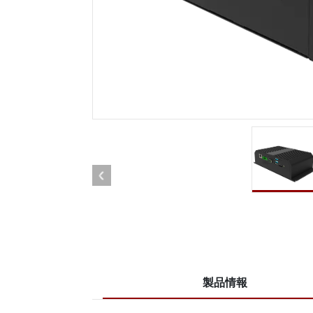
車載用タブレット
ラジオ
頑丈なロボットコントローラ
石油
エッジAIモビリティ
ATE
ロボット コントローラー
ATE
ータ
ATEX
製品情報