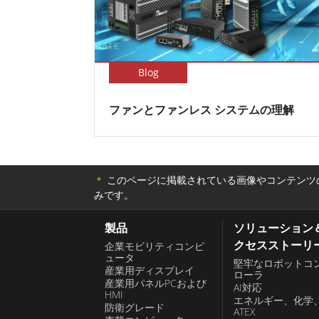
Blog
ファンとファンレス システムの理解
＊
このページに掲載されている画像やコンテンツの
みです。
製品
ソリューション
クセスストーリ
企業モビリティコンピ
ュータ
堅牢なロボットコ
産業用ディスプレイ
ローラ
産業用パネルPCおよび
AI対応
HMI
エネルギー、化学
防衛グレード
ATEX