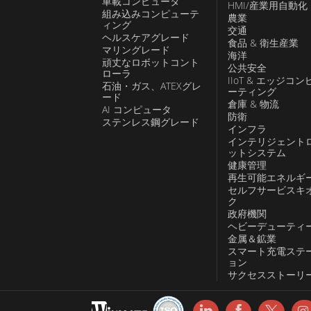
車載コンピュータ
HMI/産業用自動化
組み込みコンピューテ
農業
ィング
交通
ヘルスケアグレード
食品 & 衛生産業
マリングレード
海洋
頑丈なロボットコント
公共安全
ローラ
IIoT & エッジコン
石油・ガス、ATEXグレ
ーティング
ード
倉庫 & 物流
AI コンピュータ
防衛
ステンレス鋼グレード
インフラ
インテリジェント
ットシステム
健康管理
再生可能エネルギ
セルフサービスキ
ク
政府機関
ヘビーデューティ
金属＆鉱業
スマート充電ステ
ョン
サクセスストーリ