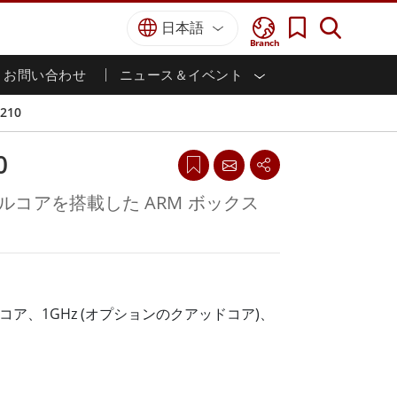
日本語
Branch
お問い合わせ
ニュース＆イベント
I
ター
防衛グレード
HMI/産業用自動化
採用情報
パートナーポータル
刊行物
-210
防衛頑丈なノートパソコン
海洋
認証／コンプライアンス
防衛堅牢タブレット
0
防衛
防衛超堅牢タブレット
防衛パネルPC
インテリジェントロボットシス
デュアルコアを搭載した ARM ボックス
テム
防衛ディスプレイ / NVIS ディスプレイ
防衛サーバー
政府機関
地上管制ステーション
ン
サクセスストーリー
ュアルコア、1GHz (オプションのクアッドコア)、
マリングレード
船舶用パネルPC
船舶用ディスプレイ