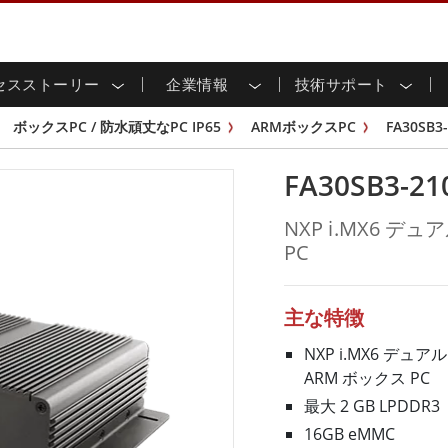
セスストーリー
企業情報
技術サポート
用ディスプレイ
応
家情報
ンロードセンター
ースレター
産業用パネルPCおよびHM
エネルギー、化学、ATEX
サステナビリティ
カスタマーサービスセン
製品仕様変更のお知らせ
ボックスPC / 防水頑丈なPC IP65
ARMボックスPC
FA30SB3
ッチ (P-
屋外ディスプレイ
HMI (P-CAPタッチ)
イル共有
tubeチャンネル
食品 & 衛生産業
バーチャル展示会
G-WINシリーズ /
産業用パネルPC (P-CAPタッチ)
FA30SB3-21
T & エッジコンピューティン
グ
倉庫 & 物流
ンフレーム
IP67
産業用パネルPC (抵抗膜方式)
シ
リアマウント
ステンレスシリーズ
インフラ
NXP i.MX6 
マウント
ATEXグレード
G-WINシリーズ / IP67設計
PC
IP65
ラックマウント
ATEXグレード
可能エネルギー
セルフサービスキオスク
タッチ
バータイプディス
バータイプパネルPC
プレイ
ype-C
＆鉱業
スマート充電ステーショ
エッジAIパネルPC
主な特徴
OSD Box
レスシリー
NXP i.MX6 デ
込みコンピューティング
ヘルスケアグレード
ARM ボックス PC
PC / 防水頑丈なPC IP65
ヘルスケア堅牢タブレット
最大 2 GB LPDDR3
ゲートウェイ
ヘルスケアパネルPC
16GB eMMC