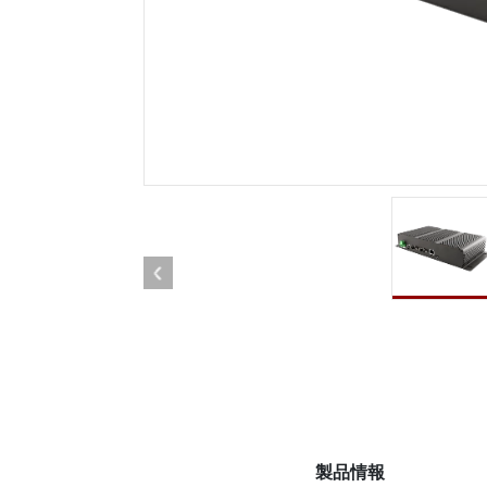
車載用タブレット
ラジオ
頑丈なロボットコントローラ
石油
エッジAIモビリティ
ATE
ロボット コントローラー
ATE
ータ
ATEX
製品情報