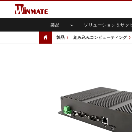
製品
ソリューション＆サク
企業モビリティコンピュータ
堅牢なロボットコントローラ
会社概要
保証
新製品情報
産業
AI対
投資
ダウ
ニュ
製品
組み込みコンピューティング
頑丈なノートパソコン
マルチタ
農業
マーケティングポータル
展示会・イベント
交通
ファ
You
CAP)
堅牢タブレットコントローラー
公共安全
コアテクノロジー
IIo
ブロ
オープ
ハンドヘルドコンピュータ
グ
シャー
Windows堅牢タブレット
パネル
Android堅牢タブレット
フロント
超堅牢タブレット
健康管理
再生
PoE
ラジオPoC
USB T
ヘビーデューティー
金属
エッジAIモビリティ
ステン
ズ
車載コンピュータ
組み
Windows 車載コンピュータ
ボックス
Android 車載コンピュータ
IoT