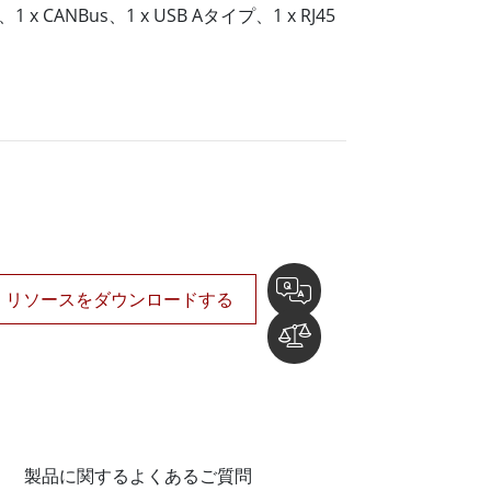
船舶用組込みコンピュータ
85、1 x CANBus、1 x USB Aタイプ、1 x RJ45
More
ステンレス鋼グレード
ステンレスパネルPC
ステンレスディスプレイ
リソースをダウンロードする
製品に関するよくあるご質問