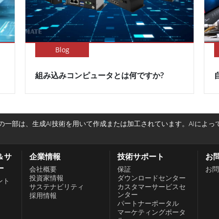
Blog
組み込みコンピュータとは何ですか?
一部は、生成AI技術を用いて作成または加工されています。AIによ
＆サ
企業情報
技術サポート
お
ー
会社概要
保証
お問
投資家情報
ダウンロードセンター
ント
サステナビリティ
カスタマーサービスセ
ンター
採用情報
パートナーポータル
、
マーケティングポータ