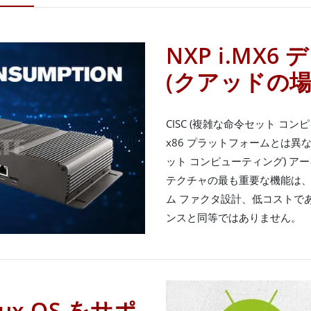
NXP i.MX6
(クアッドの
CISC (複雑な命令セット コ
x86 プラットフォームとは異なり
ット コンピューティング) アー
テクチャの最も重要な機能は
ム ファクタ設計、低コストで
ンスと同等ではありません。
nux OS をサポ