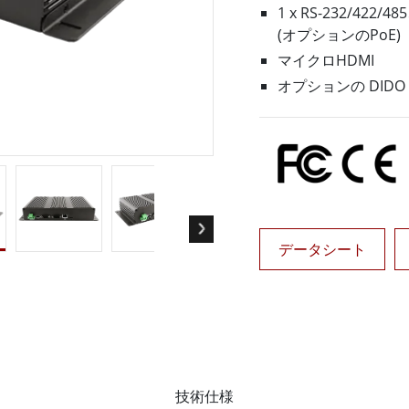
ゲートウェイ
ヘルスケアディスプレイ
1 x RS-232/422/4
More
(オプションのPoE)
・ガス、ATEXグレード
AI コンピュータ
マイクロHDMI
Xグレード堅牢タブレット
エッジ AI モビリティ
オプションの DIDO
X認定 堅牢型ハンドヘルドコンピュ
エッジ AIパネルPC
エッジ AI コンピューティング
 グレード パネル PC
More
データシート
技術仕様