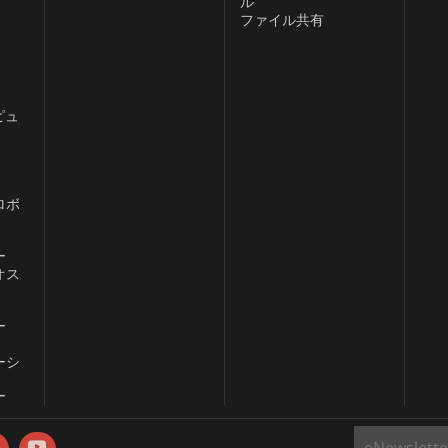
ル
ファイル共有
ピュ
ロボ
ー
オス
ー
ーシ
ー