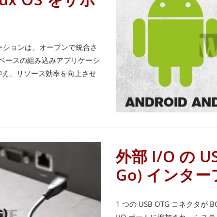
リューションは、オープンで統合さ
 ベースの組み込みアプリケーシ
抑え、リソース効率を向上させ
外部 I/O の US
Go) インタ
1 つの USB OTG コネクタが B
I/O ポートに追加され、シ