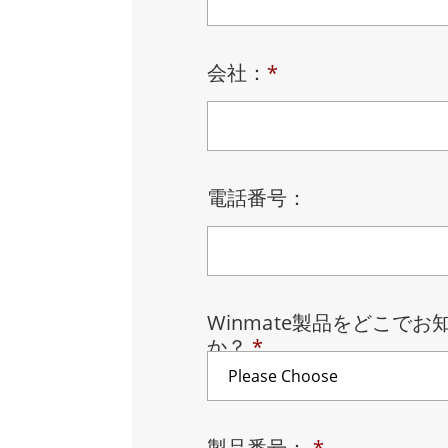
車載用タブレット
ラジオ
頑丈なロボットコントローラ
石油
会社：
*
エッジAIモビリティ
ATE
ロボット コントローラー
ATE
ータ
ATEX
電話番号：
Winmate製品をどこで
か？
*
製品番号：
*