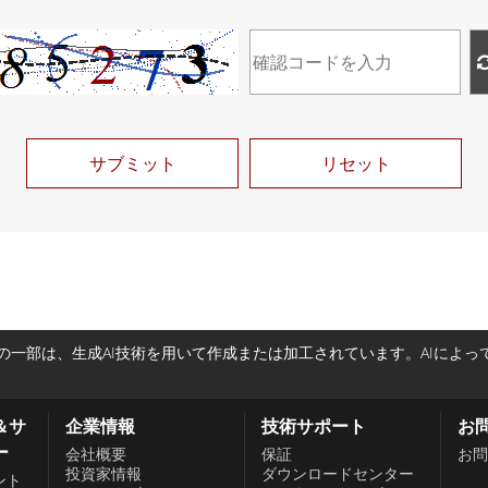
サブミット
リセット
一部は、生成AI技術を用いて作成または加工されています。AIによ
＆サ
企業情報
技術サポート
お
ー
会社概要
保証
お問
投資家情報
ダウンロードセンター
ント