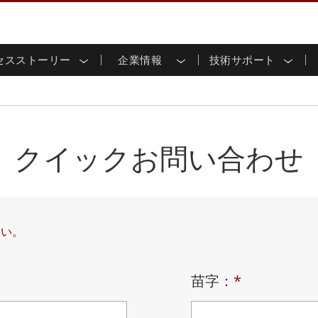
セスストーリー
企業情報
技術サポート
用ディスプレイ
応
家情報
ンロードセンター
ースレター
産業用パネルPCおよびHM
エネルギー、化学、ATEX
サステナビリティ
カスタマーサービスセン
製品仕様変更のお知らせ
ッチ (P-
屋外ディスプレイ
HMI (P-CAPタッチ)
イル共有
tubeチャンネル
食品 & 衛生産業
バーチャル展示会
G-WINシリーズ /
産業用パネルPC (P-CAPタッチ)
T & エッジコンピューティン
グ
倉庫 & 物流
ンフレーム
IP67
産業用パネルPC (抵抗膜方式)
クイックお問い合わせ
シ
リアマウント
ステンレスシリーズ
インフラ
マウント
ATEXグレード
G-WINシリーズ / IP67設計
IP65
ラックマウント
ATEXグレード
可能エネルギー
セルフサービスキオスク
タッチ
バータイプディス
バータイプパネルPC
プレイ
ype-C
＆鉱業
スマート充電ステーショ
エッジAIパネルPC
OSD Box
さい。
レスシリー
込みコンピューティング
ヘルスケアグレード
苗字：
*
PC / 防水頑丈なPC IP65
ヘルスケア堅牢タブレット
ゲートウェイ
ヘルスケアパネルPC