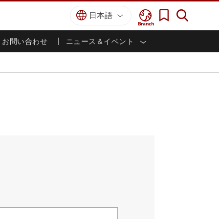
日本語
Branch
お問い合わせ
ニュース＆イベント
I
ター
防衛グレード
HMI/産業用自動化
採用情報
パートナーポータル
刊行物
防衛頑丈なノートパソコン
海洋
認証／コンプライアンス
防衛堅牢タブレット
防衛
防衛超堅牢タブレット
防衛パネルPC
インテリジェントロボットシス
テム
防衛ディスプレイ / NVIS ディスプレイ
防衛サーバー
政府機関
地上管制ステーション
ン
サクセスストーリー
マリングレード
船舶用パネルPC
船舶用ディスプレイ