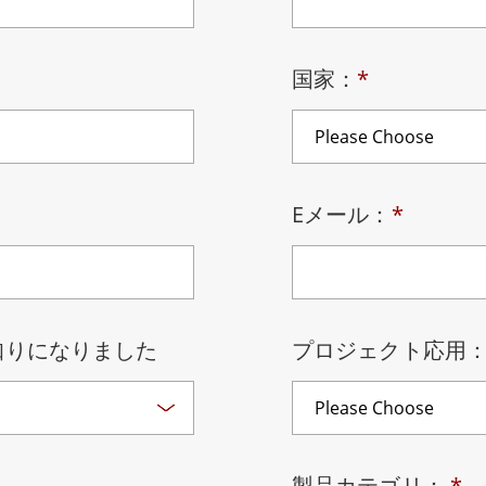
ゲートウェイ
ヘルスケアディスプレイ
More
・ガス、ATEXグレード
AI コンピュータ
国家：
*
Xグレード堅牢タブレット
エッジ AI モビリティ
X認定 堅牢型ハンドヘルドコンピュ
エッジ AIパネルPC
エッジ AI コンピューティング
 グレード パネル PC
More
Eメール：
*
お知りになりました
プロジェクト応用
製品カテゴリ：
*