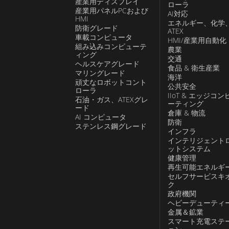
産業用ディスプレイ
ローラ
産業用パネルPCおよび
AI対応
HMI
エネルギー、化学
防衛グレード
ATEX
車載コンピュータ
HMI/産業用自動化
組み込みコンピューテ
農業
ィング
交通
ヘルスケアグレード
食品 & 衛生産業
マリングレード
海洋
頑丈なロボットコント
公共安全
ローラ
IIoT & エッジコン
石油・ガス、ATEXグレ
ーティング
ード
倉庫 & 物流
AI コンピュータ
防衛
ステンレス鋼グレード
インフラ
インテリジェント
ットシステム
健康管理
再生可能エネルギ
セルフサービスキ
ク
政府機関
ヘビーデューティ
金属＆鉱業
スマート充電ステ