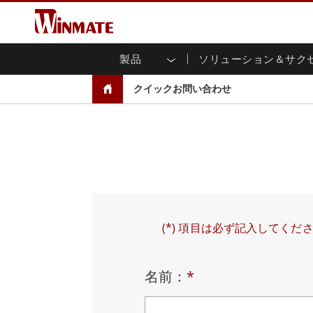
製品
ソリューション＆サク
企業モビリティコンピュータ
堅牢なロボットコントローラ
会社概要
保証
新製品情報
産業
AI対
投資
ダウ
ニュ
クイックお問い合わせ
頑丈なノートパソコン
マルチタ
農業
マーケティングポータル
展示会・イベント
交通
ファ
You
CAP)
堅牢タブレットコントローラー
公共安全
コアテクノロジー
IIo
ブロ
オープ
ハンドヘルドコンピュータ
グ
シャー
Windows堅牢タブレット
パネル
Android堅牢タブレット
フロント
超堅牢タブレット
健康管理
再生
PoE
ラジオPoC
USB T
ヘビーデューティー
金属
エッジAIモビリティ
(*) 項目は必ず記入してくだ
ステン
ズ
車載コンピュータ
組み
名前：
*
Windows 車載コンピュータ
ボックス
Android 車載コンピュータ
IoT