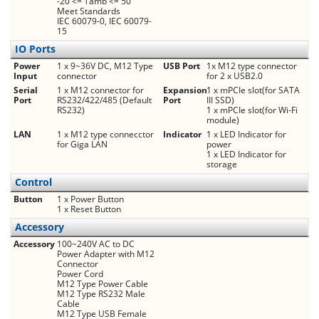
-20 <= Tamb <= 50
Meet Standards
IEC 60079-0, IEC 60079-
15
IO Ports
Power
1 x 9~36V DC, M12 Type
USB Port
1x M12 type connector
Input
connector
for 2 x USB2.0
Serial
1 x M12 connector for
Expansion
1 x mPCIe slot(for SATA
Port
RS232/422/485 (Default
Port
III SSD)
RS232)
1 x mPCIe slot(for Wi-Fi
module)
LAN
1 x M12 type connecctor
Indicator
1 x LED Indicator for
for Giga LAN
power
1 x LED Indicator for
storage
Control
Button
1 x Power Button
1 x Reset Button
Accessory
Accessory
100~240V AC to DC
Power Adapter with M12
Connector
Power Cord
M12 Type Power Cable
M12 Type RS232 Male
Cable
M12 Type USB Female