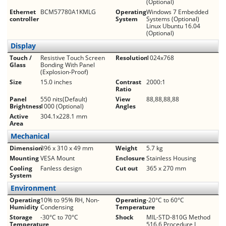
(Optional)
Ethernet
BCM57780A1KMLG
Operating
Windows 7 Embedded
controller
System
Systems (Optional)
Linux Ubuntu 16.04
(Optional)
Display
Touch /
Resistive Touch Screen
Resolution
1024x768
Glass
Bonding With Panel
(Explosion-Proof)
Size
15.0 inches
Contrast
2000:1
Ratio
Panel
550 nits(Default)
View
88,88,88,88
Brightness
1000 (Optional)
Angles
Active
304.1x228.1 mm
Area
Mechanical
Dimension
396 x 310 x 49 mm
Weight
5.7 kg
Mounting
VESA Mount
Enclosure
Stainless Housing
Cooling
Fanless design
Cut out
365 x 270 mm
System
Environment
Operating
10% to 95% RH, Non-
Operating
-20°C to 60°C
Humidity
Condensing
Temperature
Storage
-30°C to 70°C
Shock
MIL-STD-810G Method
Temperature
516.6 Procedure I