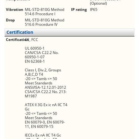
(Optional)
Vibration
MIL-STD-810G Method
IP rating
IP65
514.6 Procedure I
Drop
MIL-STD-810G Method
516.6 Procedure IV
Certification
Certification
CE, FCC
UL 60950-1
CAN/CSA C22.2 No.
60950-1-07
EN 62368-1
Class I, Div.2, Groups
A,B,C,D T4
-20 <= Tamb <= 50
Meet Standards
ANSI/ISA-12.12.01-2012
CSA/CSA C22.2 No. 213-
M1987
ATEX II 3G Ex ic nA IIC T4
Gc
-20 <= Tamb <= 50
Meet Standards
EN 60079-0, EN 60079-
11, EN 60079-15
IECEx Ex nA IIC T4 Gc