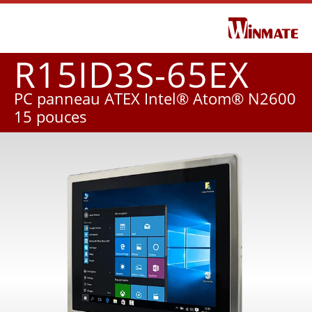
R15ID3S-65EX
PC panneau ATEX Intel® Atom® N2600
15 pouces