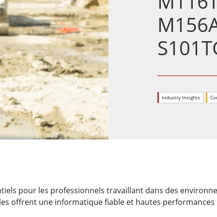
M116T
elle radio
Écran pour la santé
M156A
More
ole et gaz, classe ATEX
Ordinateur IA
S101T
te durcie certifié ATEX
Mobilité Edge AI
aux portables robustes certifiés
Panneau PC Edge AI
Ordinateurs Edge AI
u PC certifiés ATEX
More
Industry Insights
Co
ntiels pour les professionnels travaillant dans des environ
elles offrent une informatique fiable et hautes performances 