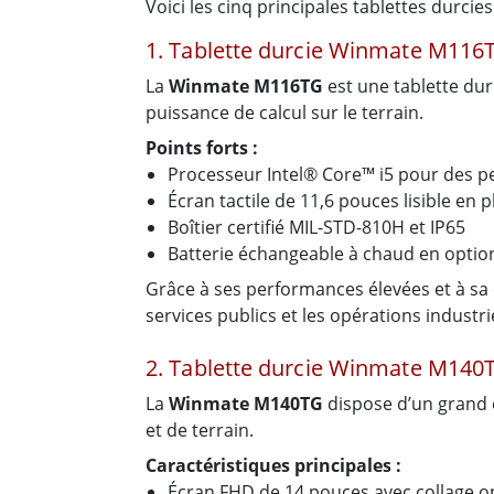
Voici les cinq principales tablettes durcie
1. Tablette durcie Winmate M116
La
Winmate M116TG
est une tablette dur
puissance de calcul sur le terrain.
Points forts :
Processeur Intel® Core™ i5 pour des 
Écran tactile de 11,6 pouces lisible en pl
Boîtier certifié MIL-STD-810H et IP65
Batterie échangeable à chaud en option
Grâce à ses performances élevées et à sa c
services publics et les opérations industrie
2. Tablette durcie Winmate M140
La
Winmate M140TG
dispose d’un grand éc
et de terrain.
Caractéristiques principales :
Écran FHD de 14 pouces avec collage o