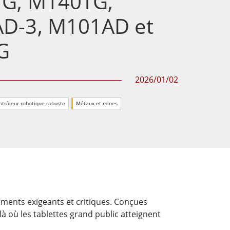
G, M140TG,
Ordinateurs embarqués marine
D-3, M101AD et
More
Acier inoxydable
G
Panneau PC en acier inoxydable
Afficheur en acier inoxydable
2026/01/02
ntrôleur robotique robuste
Métaux et mines
nements exigeants et critiques. Conçues
là où les tablettes grand public atteignent