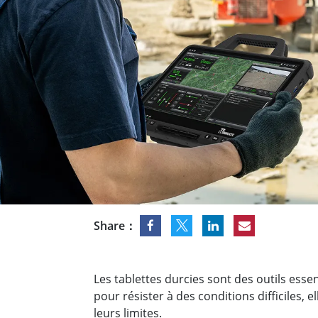
Tablettes pour ordinateurs embarqués
Passer
Contrôleur robotique
Pétr
robuste
Tablet
Mobilité Edge AI
Termin
ATEX
Contrôleur de robot
Pannea
Share：
Les tablettes durcies sont des outils esse
pour résister à des conditions difficiles, 
leurs limites.