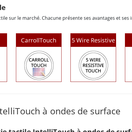
le
actile sur le marché. Chacune présente ses avantages et ses 
CarrollTouch
5 Wire Resistive
Infrared
Touch
ntelliTouch à ondes de surface
e tactile IntelliTouch à ondes de surf