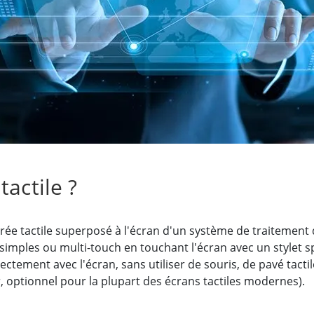
elle radio
Écran pour la santé
More
ole et gaz, classe ATEX
Ordinateur IA
te durcie certifié ATEX
Mobilité Edge AI
aux portables robustes certifiés
Panneau PC Edge AI
Ordinateurs Edge AI
u PC certifiés ATEX
More
tactile ?
rée tactile superposé à l'écran d'un système de traitement de
simples ou multi-touch en touchant l'écran avec un stylet sp
irectement avec l'écran, sans utiliser de souris, de pavé tacti
ur, optionnel pour la plupart des écrans tactiles modernes).