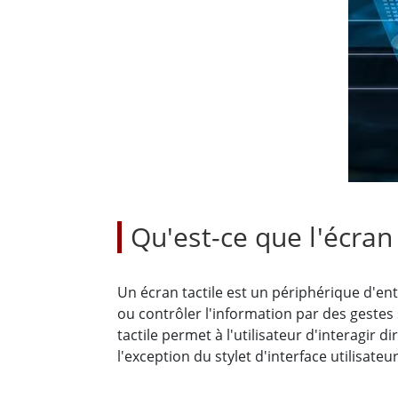
Tablettes pour ordinateurs embarqués
Passer
Contrôleur robotique
Pétr
robuste
Tablet
Mobilité Edge AI
Termin
ATEX
Contrôleur de robot
Pannea
Qu'est-ce que l'écran 
Un écran tactile est un périphérique d'ent
ou contrôler l'information par des gestes 
tactile permet à l'utilisateur d'interagir d
l'exception du stylet d'interface utilisate