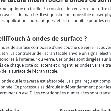
norme optique du tactile. Sa construction en verre pur offr
aux rayures du marché. Il est quasiment impossible d'user phy
les applications bureautiques, et est disponible pour les écr
lliTouch à ondes de surface ?
 à ondes de surface composée d'une couche de verre recouve
 et Y. Le contrôleur de l'écran tactile envoie un signal éle
onores à l'intérieur du verre. Ces ondes sont dirigées sur la
ués de chaque côté collectent et dirigent les ondes vers le t
de la surface de l'écran tactile.
l'onde qui le traverse est absorbée. Le signal reçu est com
ordonnée. Ce processus se déroule indépendamment pour les 
erminer un axe Z. Les coordonnées numérisées sont transmi
t de la
Avantages de la t