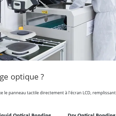
elle radio
Écran pour la santé
More
ole et gaz, classe ATEX
Ordinateur IA
te durcie certifié ATEX
Mobilité Edge AI
aux portables robustes certifiés
Panneau PC Edge AI
Ordinateurs Edge AI
u PC certifiés ATEX
More
age optique ?
xe le panneau tactile directement à l'écran LCD, remplissant 