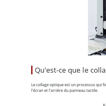
Tablettes pour ordinateurs embarqués
Passer
Contrôleur robotique
Pétr
robuste
Tablet
Mobilité Edge AI
Termin
ATEX
Contrôleur de robot
Pannea
Qu'est-ce que le coll
Le collage optique est un processus qui fi
l'écran et l'arrière du panneau tactile.