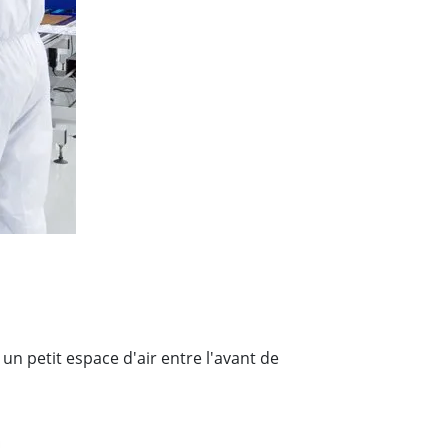
Ordinateurs embarqués marine
More
Acier inoxydable
Panneau PC en acier inoxydable
Afficheur en acier inoxydable
un petit espace d'air entre l'avant de