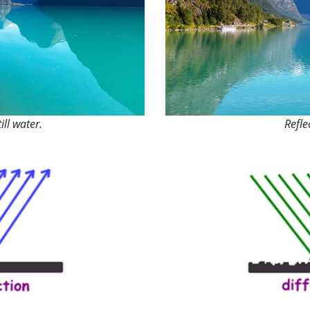
ill water.
Refle