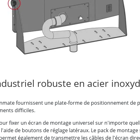
elle radio
Écran pour la santé
More
ole et gaz, classe ATEX
Ordinateur IA
te durcie certifié ATEX
Mobilité Edge AI
aux portables robustes certifiés
Panneau PC Edge AI
Ordinateurs Edge AI
u PC certifiés ATEX
More
dustriel robuste en acier inoxy
Winmate fournissent une plate-forme de positionnement de p
nts difficiles.
our fixer un écran de montage universel sur n'importe quell
l à l'aide de boutons de réglage latéraux. Le pack de montage
 permet également de transmettre les câbles de l'écran dir