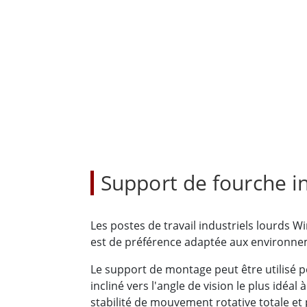
Tablettes pour ordinateurs embarqués
Passer
Contrôleur robotique
Pétr
robuste
Tablet
Mobilité Edge AI
Termin
ATEX
Contrôleur de robot
Pannea
Support de fourche in
Les postes de travail industriels lourds 
est de préférence adaptée aux environneme
Le support de montage peut être utilisé p
incliné vers l'angle de vision le plus idéa
stabilité de mouvement rotative totale et