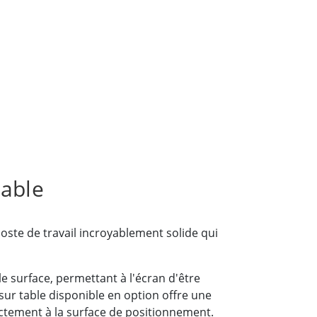
Ordinateurs embarqués marine
More
Acier inoxydable
Panneau PC en acier inoxydable
Afficheur en acier inoxydable
dable
oste de travail incroyablement solide qui
e surface, permettant à l'écran d'être
 sur table disponible en option offre une
ectement à la surface de positionnement.