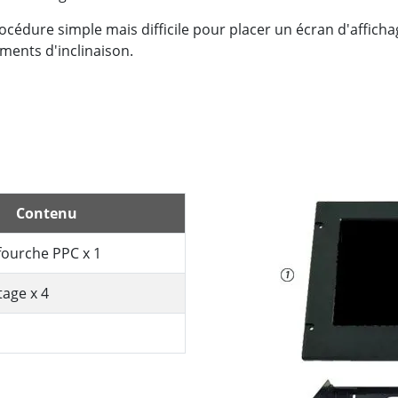
cédure simple mais difficile pour placer un écran d'afficha
ents d'inclinaison.
Contenu
fourche PPC x 1
age x 4