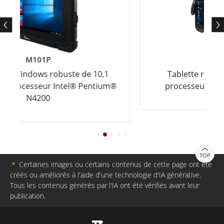
M116P
de 10,1
Tablette robuste 11,6 pouces avec
 Pentium®
processeur Intel® Pentium® N4200
TOP
＊
Certaines images ou certains contenus de cette page ont été
créés ou améliorés à l'aide d'une technologie d'IA générative.
Tous les contenus générés par l'IA ont été vérifiés avant leur
publication.