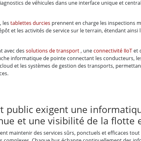
iagnostics de véhicules dans une interface unique et centra
 les
tablettes durcies
prennent en charge les inspections m
épôt et les activités de service sur le terrain, étendant ains
nt avec des
solutions de transport
, une
connectivité IIoT
et
che informatique de pointe connectant les conducteurs, les v
cloud et les systèmes de gestion des transports, permettant
ces.
rt public exigent une informati
ue et une visibilité de la flotte
ent maintenir des services sûrs, ponctuels et efficaces tout
 complexes. Chaque bus échange continuellement des inform