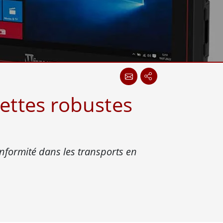
Ordinateurs embarqués marine
More
Acier inoxydable
Panneau PC en acier inoxydable
Afficheur en acier inoxydable
lettes robustes
onformité dans les transports en