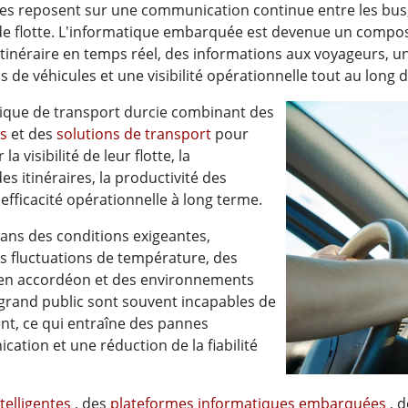
s reposent sur une communication continue entre les bus, 
n de flotte. L'informatique embarquée est devenue un compo
itinéraire en temps réel, des informations aux voyageurs, une
s de véhicules et une visibilité opérationnelle tout au long 
ique de transport durcie combinant des
es
et des
solutions de transport
pour
 visibilité de leur flotte, la
es itinéraires, la productivité des
'efficacité opérationnelle à long terme.
ans des conditions exigeantes,
s fluctuations de température, des
c en accordéon et des environnements
 grand public sont souvent incapables de
nt, ce qui entraîne des pannes
ation et une réduction de la fiabilité
telligentes
, des
plateformes informatiques embarquées
, 