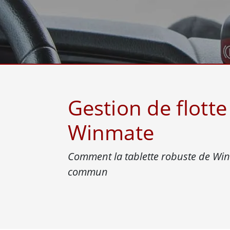
Tablettes pour ordinateurs embarqués
Passer
Contrôleur robotique
Pétr
robuste
Tablet
Mobilité Edge AI
Termin
ATEX
Contrôleur de robot
Pannea
Gestion de flotte
Winmate
Comment la tablette robuste de Winm
commun