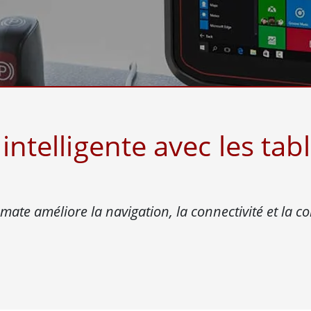
elle radio
Écran pour la santé
More
ole et gaz, classe ATEX
Ordinateur IA
te durcie certifié ATEX
Mobilité Edge AI
aux portables robustes certifiés
Panneau PC Edge AI
Ordinateurs Edge AI
u PC certifiés ATEX
More
 intelligente avec les tab
ate améliore la navigation, la connectivité et la c