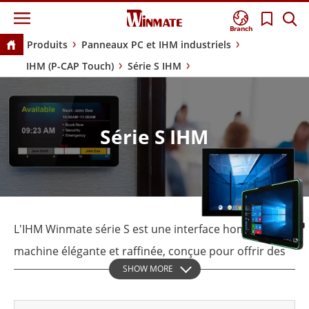
Branch
Produits
Panneaux PC et IHM industriels
IHM (P-CAP Touch)
Série S IHM
Série S IHM
L'IHM Winmate série S est une interface homme-
machine élégante et raffinée, conçue pour offrir des
SHOW MORE
performances optimales dans les applications
d'automatisation industrielle et de construction