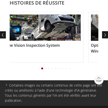
HISTOIRES DE RÉUSSITE
les moniteurs industriels de Winmate sont à la
hauteur de la tâche.
Avec des caractéristiques avancées telles que des
écrans à haute luminosité, un revêtement antireflet et
des angles de vision larges, ces moniteurs sont
e Vision Inspection System
Optimisation 
conçus pour fournir des affichages clairs et faciles à
Winmate MC43
lire, même en plein soleil ou dans des conditions de
faible luminosité. Grâce à une construction robuste et
à des composants fiables, vous pouvez être certain
que votre moniteur industriel fonctionnera de
TOP
＊
Certaines images ou certains contenus de cette page ont été
manière fiable, 24 heures sur 24, jour après jour.
créés ou améliorés à l'aide d'une technologie d'IA générative.
Tous les contenus générés par l'IA ont été vérifiés avant leur
publication.
Choisissez parmi une gamme de tailles et de