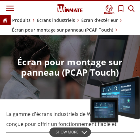
Branch
Produits
Écrans industriels
Écran d'extérieur
Écran pour montage sur panneau (PCAP Touch)
Écran pour montage sur
panneau (PCAP Touch)
La gamme d'écrans industriels de Winmate est
conçue pour offrir un fonctionnement fiable et
SHOW MORE
performant, même dans les conditions