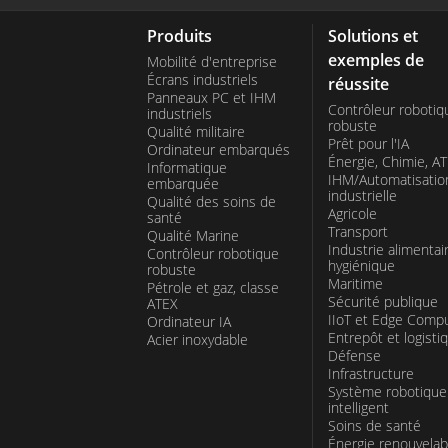
installation et une maintenance aisées, g
Produits
Solutions et
remplacer les composants individuels en ca
exemples de
Mobilité d'entreprise
coûts de maintenance. En outre, des carac
Écrans industriels
réussite
Panneaux PC et IHM
par l'avant et les capots faciles à retirer
Contrôleur robotiq
industriels
robuste
Qualité militaire
simples et directes.
Prêt pour l'IA
Ordinateur embarqués
Énergie, Chimie, A
Informatique
IHM/Automatisatio
embarquée
industrielle
Dans l'ensemble, si vous avez besoin d'un 
Qualité des soins de
Agricole
santé
Transport
résister à des environnements difficiles t
Qualité Marine
Industrie alimentai
Contrôleur robotique
les écrans LCD industriels à châssis de Wi
hygiénique
robuste
Maritime
Pétrole et gaz, classe
construction robuste, à leur large gamme d
Sécurité publique
ATEX
IIoT et Edge Comp
Ordinateur IA
performances dans diverses conditions d'é
Entrepôt et logisti
Acier inoxydable
Défense
industries telles que la fabrication, le tran
Infrastructure
Système robotique
intelligent
Soins de santé
Énergie renouvelab