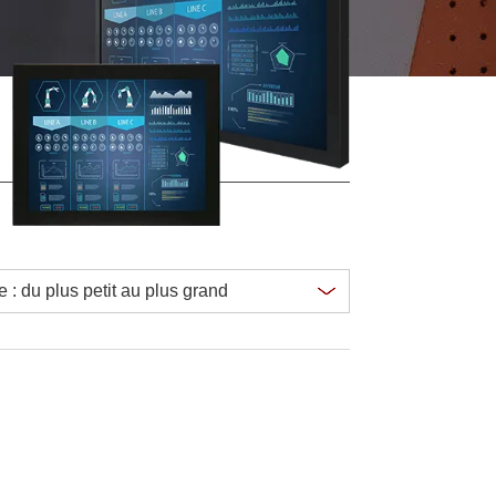
Ordinateurs embarqués marine
More
Acier inoxydable
Panneau PC en acier inoxydable
Afficheur en acier inoxydable
Clear all