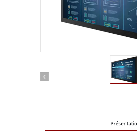
Tablettes pour ordinateurs embarqués
Passer
Contrôleur robotique
Pétr
robuste
Tablet
Mobilité Edge AI
Termin
ATEX
Contrôleur de robot
Pannea
Présentati