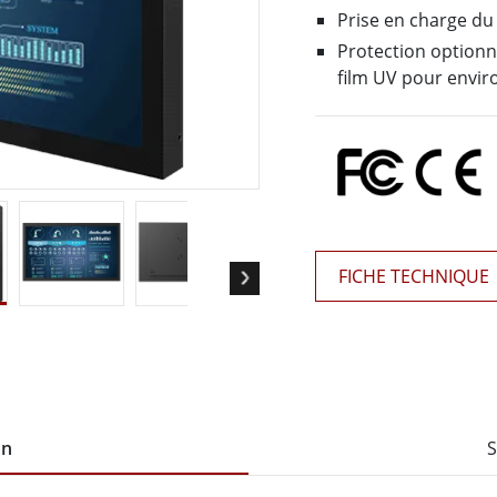
elle radio
Écran pour la santé
Prise en charge du 
More
Protection optionn
ole et gaz, classe ATEX
Ordinateur IA
film UV pour envir
te durcie certifié ATEX
Mobilité Edge AI
aux portables robustes certifiés
Panneau PC Edge AI
Ordinateurs Edge AI
u PC certifiés ATEX
More
FICHE TECHNIQUE
on
S