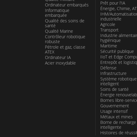
Prêt pour l'IA
Ordinateur embarqués
Énergie, Chimie, A
Informatique
IHM/Automatisatio
embarquée
industrielle
Qualité des soins de
Agricole
santé
Transport
Qualité Marine
Industrie alimentai
Contrôleur robotique
hygiénique
robuste
Maritime
Pétrole et gaz, classe
Sécurité publique
ATEX
IIoT et Edge Comp
Ordinateur IA
Entrepôt et logisti
Acier inoxydable
Défense
Infrastructure
Système robotique
intelligent
Soins de santé
Énergie renouvelab
Bornes libre-servic
Gouvernement
Usage intensif
Métaux et mines
Borne de recharge
intelligente
Histoires de réussi