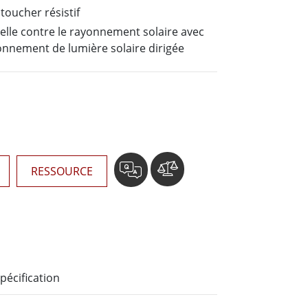
Ordinateurs embarqués marine
toucher résistif
More
elle contre le rayonnement solaire avec
Acier inoxydable
onnement de lumière solaire dirigée
Panneau PC en acier inoxydable
Afficheur en acier inoxydable
RESSOURCE
pécification