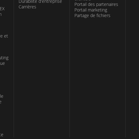
Durabilité d'entreprise
Portail des partenaires
Carrières
TEX
Portail marketing
n
Partage de fichiers
re et
uting
que
le
e
te