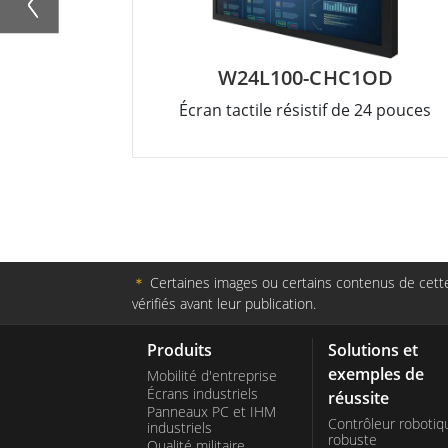
W24L100-CHC1OD
Écran tactile résistif de 24 pouces
＊
Certaines images ou certains contenus de cette 
vérifiés avant leur publication.
Produits
Solutions et
exemples de
Mobilité d'entreprise
Écrans industriels
réussite
Panneaux PC et IHM
Contrôleur robotiq
industriels
robuste
Qualité militaire