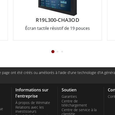
R19L300-CHA3OD
Écran tactile résistif de 19 pouces
page ont été créés ou améliorés à l'aide d'une technologie d'IA générat
Informations sur
Soutien
Con
l'entreprise
Garanties
Cont
Centre de
À propos de Winmate
téléchargement
Relations avec les
ue
Centre de service à la
investisseurs
clientèle