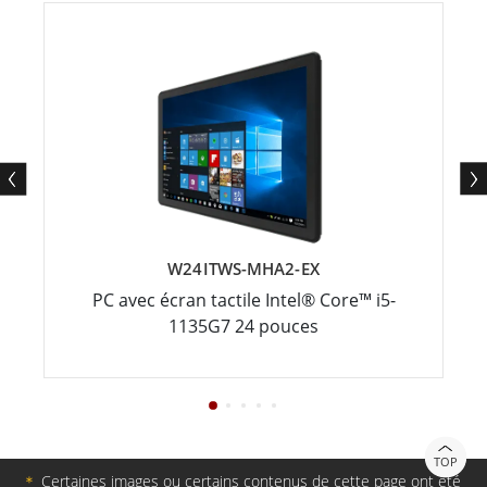
W24ITWS-MHA2-EX
PC avec écran tactile Intel® Core™ i5-
1135G7 24 pouces
TOP
＊
Certaines images ou certains contenus de cette page ont été