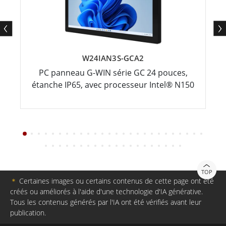
W24IAN3S-GCA2
PC panneau G-WIN série GC 24 pouces,
étanche IP65, avec processeur Intel® N150
TOP
＊
Certaines images ou certains contenus de cette page ont été
créés ou améliorés à l'aide d'une technologie d'IA générative.
Tous les contenus générés par l'IA ont été vérifiés avant leur
publication.