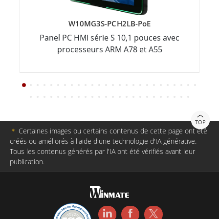
W10MG3S-PCH2LB-PoE
Panel PC HMI série S 10,1 pouces avec
processeurs ARM A78 et A55
TOP
＊
Certaines images ou certains contenus de cette page ont été
créés ou améliorés à l'aide d'une technologie d'IA générative.
Tous les contenus générés par l'IA ont été vérifiés avant leur
publication.