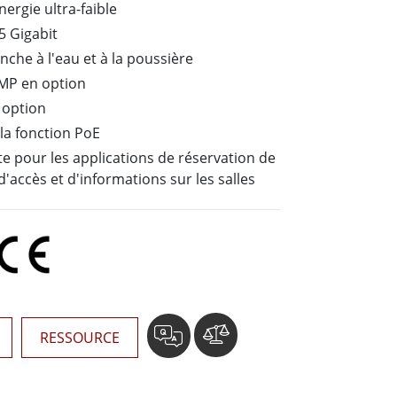
rgie ultra-faible
Ordinateurs embarqués marine
5 Gigabit
More
nche à l'eau et à la poussière
Acier inoxydable
 MP en option
Panneau PC en acier inoxydable
Afficheur en acier inoxydable
 option
la fonction PoE
e pour les applications de réservation de
d'accès et d'informations sur les salles
RESSOURCE