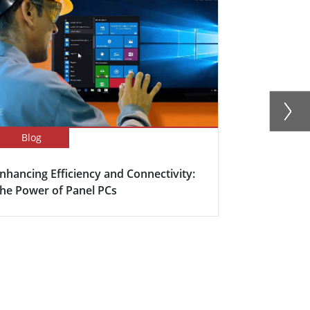
Blog
Success Sto
nhancing Efficiency and Connectivity:
Smart Meet
he Power of Panel PCs