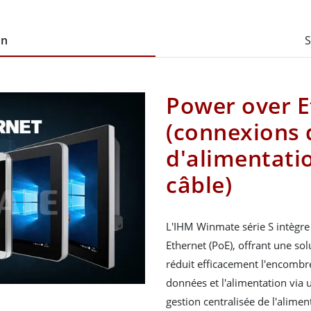
on
S
Power over E
(connexions 
d'alimentatio
câble)
L'IHM Winmate série S intègre 
Ethernet (PoE), offrant une sol
réduit efficacement l'encombr
données et l'alimentation via un
gestion centralisée de l'alimen