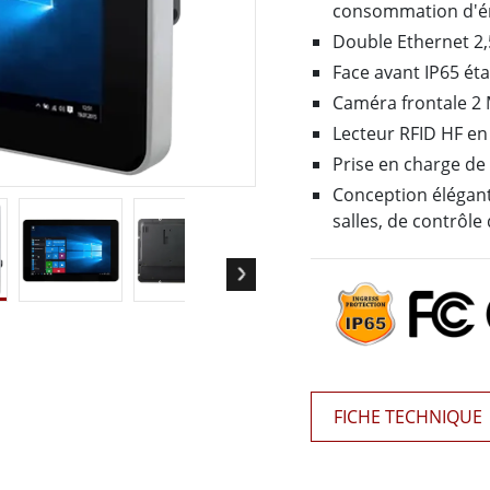
consommation d'éne
elle radio
Écran pour la santé
Double Ethernet 2,
More
ole et gaz, classe ATEX
Ordinateur IA
Face avant IP65 éta
Caméra frontale 2
te durcie certifié ATEX
Mobilité Edge AI
aux portables robustes certifiés
Panneau PC Edge AI
Lecteur RFID HF en
Ordinateurs Edge AI
Prise en charge de 
u PC certifiés ATEX
Conception élégant
More
salles, de contrôle 
FICHE TECHNIQUE