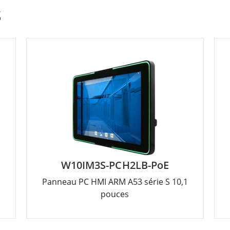
S
W10IM3S-PCH2LB-PoE
c
Panneau PC HMI ARM A53 série S 10,1
pouces