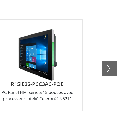
R15IE3S-PCC3AC-POE
W
PC Panel HMI série S 15 pouces avec
PC panneau
processeur Intel® Celeron® N6211
s