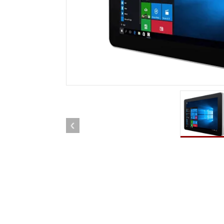
Tablettes pour ordinateurs embarqués
Passer
Contrôleur robotique
Pétr
robuste
Tablet
Mobilité Edge AI
Termin
ATEX
Contrôleur de robot
Pannea