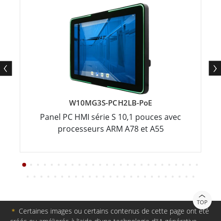
W10MG3S-PCH2LB-PoE
Panel PC HMI série S 10,1 pouces avec
processeurs ARM A78 et A55
TOP
＊
Certaines images ou certains contenus de cette page ont été