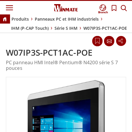
Branch
Produits
Panneaux PC et IHM industriels
IHM (P-CAP Touch)
Série S IHM
W07IP3S-PCT1AC-POE
W07IP3S-PCT1AC-POE
PC panneau HMI Intel® Pentium® N4200 série S 7
pouces