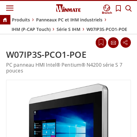
Branch
Produits
Panneaux PC et IHM industriels
IHM (P-CAP Touch)
Série S IHM
W07IP3S-PCO1-POE
W07IP3S-PCO1-POE
PC panneau HMI Intel® Pentium® N4200 série S 7
pouces