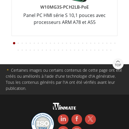
W10MG3S-PCH2LB-PoE
Panel PC HMI série S 10,1 pouces avec
processeurs ARM A78 et A55
TOP
＊
Certaines images ou certains contenus de cette page ont été
créés ou améliorés à l'aide d'une technologie d'IA générative.
Tous les contenus générés par l'IA ont été vérifiés avant leur
publication.