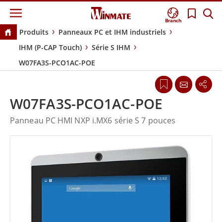
Branch
Produits
Panneaux PC et IHM industriels
IHM (P-CAP Touch)
Série S IHM
W07FA3S-PCO1AC-POE
W07FA3S-PCO1AC-POE
Panneau PC HMI NXP i.MX6 série S 7 pouces