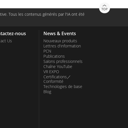
TOP
ive. Tous les contenus générés par l'IA ont été
tactez-nous
News & Events
act Us
Nouveaux produits
Lettres d'information
PCN
Publications
Salons professionnels
Chaîne YouTube
VR EXPO
Certifications／
Conformité
Technologies de base
Blog