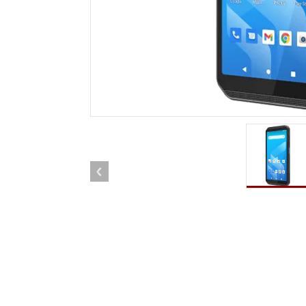
Tablettes pour ordinateurs embarqués
Passer
Contrôleur robotique
Pétr
robuste
Tablet
Mobilité Edge AI
Termin
ATEX
Contrôleur de robot
Pannea