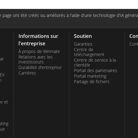
page ont été créés ou améliorés à l'aide d'une technologie d'IA générat
Informations sur
Soutien
Con
l'entreprise
Garanties
Cont
Centre de
À propos de Winmate
téléchargement
Relations avec les
ue
Centre de service à la
investisseurs
clientèle
Durabilité d'entreprise
Portail des partenaires
Carrières
TEX
Portail marketing
n
Partage de fichiers
re et
uting
que