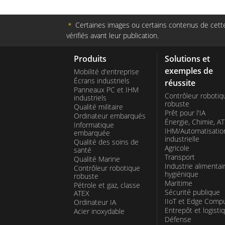
＊
Certaines images ou certains contenus de cette 
vérifiés avant leur publication.
Produits
Solutions et
exemples de
Mobilité d'entreprise
Écrans industriels
réussite
Panneaux PC et IHM
Contrôleur robotiq
industriels
robuste
Qualité militaire
Prêt pour l'IA
Ordinateur embarqués
Énergie, Chimie, A
Informatique
IHM/Automatisatio
embarquée
industrielle
Qualité des soins de
Agricole
santé
Transport
Qualité Marine
Industrie alimentai
Contrôleur robotique
hygiénique
robuste
Maritime
Pétrole et gaz, classe
Sécurité publique
ATEX
IIoT et Edge Comp
Ordinateur IA
Entrepôt et logisti
Acier inoxydable
Défense