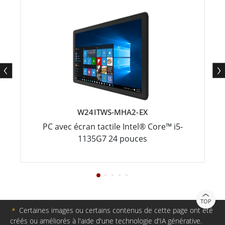
W24ITWS-MHA2-EX
PC avec écran tactile Intel® Core™ i5-
1135G7 24 pouces
TOP
＊
Certaines images ou certains contenus de cette page ont été
créés ou améliorés à l'aide d'une technologie d'IA générative.