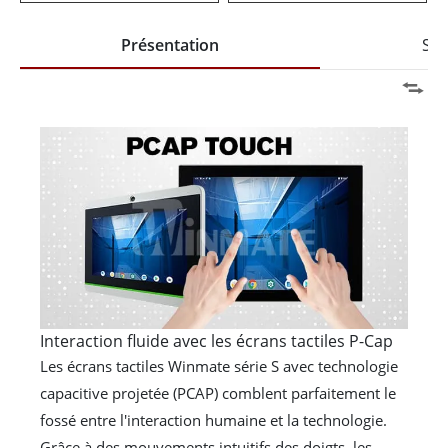
Présentation
Spé
Interaction fluide avec les écrans tactiles P-Cap
Les écrans tactiles Winmate série S avec technologie
capacitive projetée (PCAP) comblent parfaitement le
fossé entre l'interaction humaine et la technologie.
Grâce à des mouvements intuitifs des doigts, les