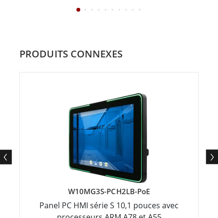
PRODUITS CONNEXES
W10MG3S-PCH2LB-PoE
Panel PC HMI série S 10,1 pouces avec
processeurs ARM A78 et A55