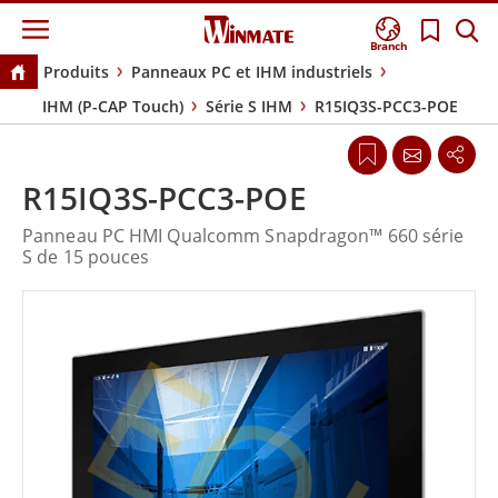
Branch
Produits
Panneaux PC et IHM industriels
IHM (P-CAP Touch)
Série S IHM
R15IQ3S-PCC3-POE
R15IQ3S-PCC3-POE
Panneau PC HMI Qualcomm Snapdragon™ 660 série
S de 15 pouces
EOL