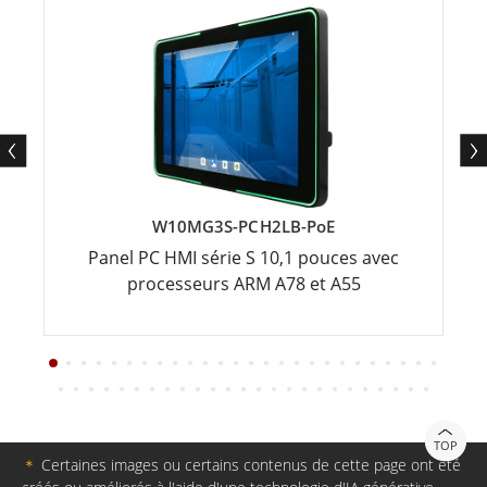
W10MG3S-PCH2LB-PoE
Panel PC HMI série S 10,1 pouces avec
processeurs ARM A78 et A55
TOP
＊
Certaines images ou certains contenus de cette page ont été