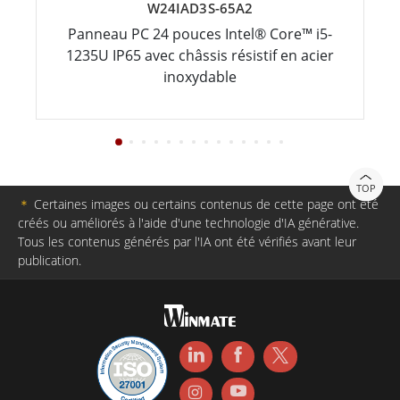
W24IAD3S-65A2
Panneau PC 24 pouces Intel® Core™ i5-
1235U IP65 avec châssis résistif en acier
inoxydable
TOP
＊
Certaines images ou certains contenus de cette page ont été
créés ou améliorés à l'aide d'une technologie d'IA générative.
Tous les contenus générés par l'IA ont été vérifiés avant leur
publication.