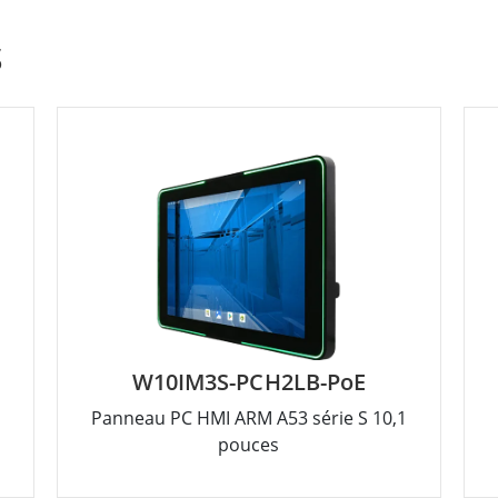
S
W10IM3S-PCH2LB-PoE
c
Panneau PC HMI ARM A53 série S 10,1
pouces