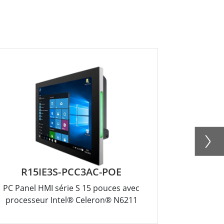
R15IE3S-PCC3AC-POE
W
PC Panel HMI série S 15 pouces avec
PC panneau
processeur Intel® Celeron® N6211
s