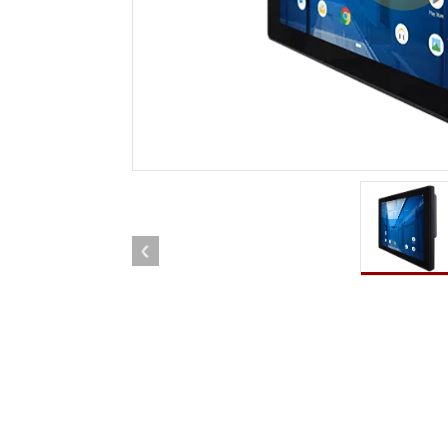
Tablettes pour ordinateurs embarqués
Passer
Contrôleur robotique
Pétr
robuste
Tablet
Mobilité Edge AI
Termin
ATEX
Contrôleur de robot
Pannea