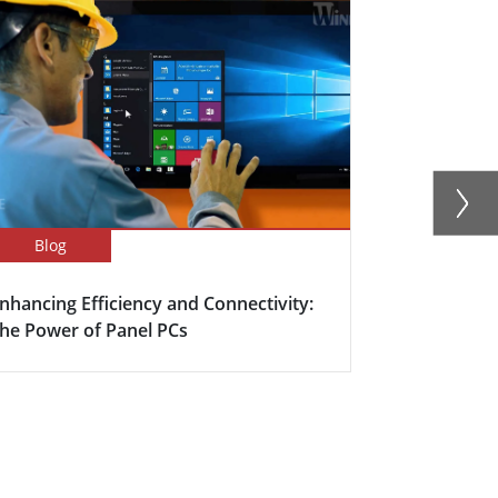
Blog
Success Sto
nhancing Efficiency and Connectivity:
Smart Meet
he Power of Panel PCs