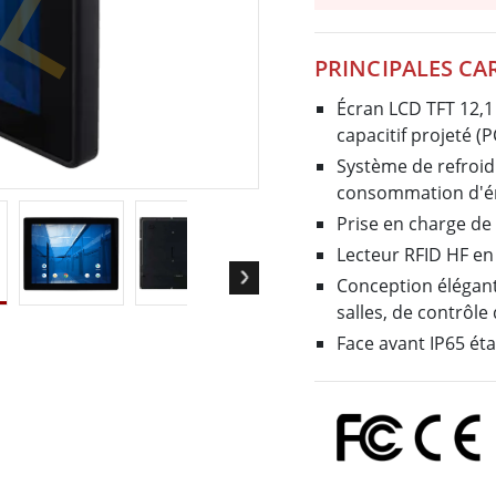
elle radio
Écran pour la santé
More
PRINCIPALES CA
ole et gaz, classe ATEX
Ordinateur IA
te durcie certifié ATEX
Mobilité Edge AI
Écran LCD TFT 12,1
aux portables robustes certifiés
Panneau PC Edge AI
capacitif projeté (
Ordinateurs Edge AI
Système de refroid
u PC certifiés ATEX
consommation d'éne
More
Prise en charge de 
Lecteur RFID HF en
Conception élégant
salles, de contrôle 
Face avant IP65 éta