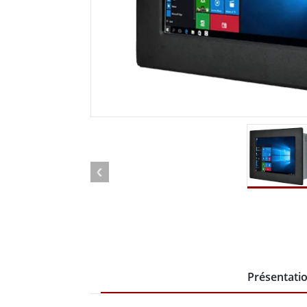
Tablettes pour ordinateurs embarqués
Passer
Contrôleur robotique
Pétr
robuste
Tablet
Mobilité Edge AI
Termin
ATEX
Contrôleur de robot
Pannea
Présentati