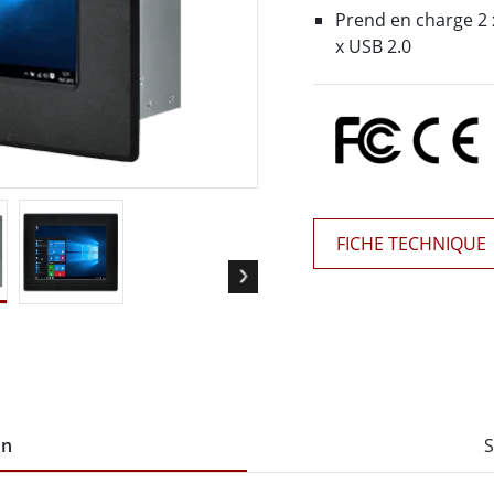
elle radio
Écran pour la santé
Prend en charge 2 x
More
x USB 2.0
ole et gaz, classe ATEX
Ordinateur IA
te durcie certifié ATEX
Mobilité Edge AI
aux portables robustes certifiés
Panneau PC Edge AI
Ordinateurs Edge AI
u PC certifiés ATEX
More
FICHE TECHNIQUE
on
S