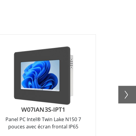
W07IAN3S-IPT1
R
Panel PC Intel® Twin Lake N150 7
Panel PC 
pouces avec écran frontal IP65
pouces 