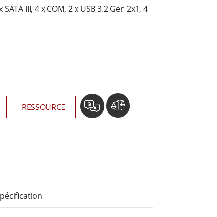
Ordinateurs embarqués marine
 SATA III, 4 x COM, 2 x USB 3.2 Gen 2x1, 4
More
Acier inoxydable
Panneau PC en acier inoxydable
Afficheur en acier inoxydable
RESSOURCE
pécification