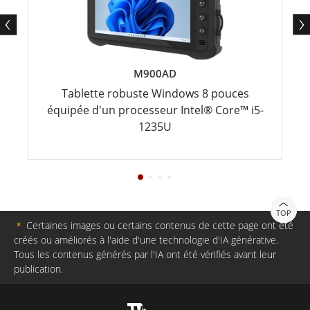
M900AD
Tablette robuste Windows 8 pouces
équipée d'un processeur Intel® Core™ i5-
1235U
TOP
＊
Certaines images ou certains contenus de cette page ont été
créés ou améliorés à l'aide d'une technologie d'IA générative.
Tous les contenus générés par l'IA ont été vérifiés avant leur
publication.