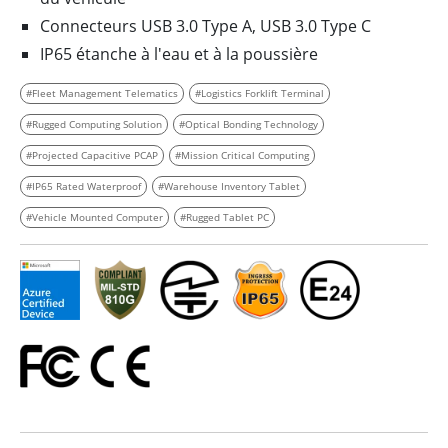
Connecteurs USB 3.0 Type A, USB 3.0 Type C
IP65 étanche à l'eau et à la poussière
#Fleet Management Telematics
#Logistics Forklift Terminal
#Rugged Computing Solution
#Optical Bonding Technology
#Projected Capacitive PCAP
#Mission Critical Computing
#IP65 Rated Waterproof
#Warehouse Inventory Tablet
#Vehicle Mounted Computer
#Rugged Tablet PC