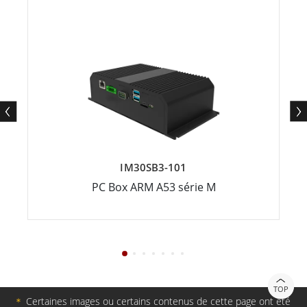
IM30SB3-101
PC Box ARM A53 série M
TOP
＊
Certaines images ou certains contenus de cette page ont été