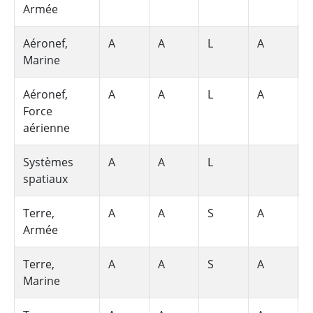
Armée
Aéronef,
A
A
L
A
L
Marine
Aéronef,
A
A
L
A
Force
aérienne
Systèmes
A
A
L
spatiaux
Terre,
A
A
S
A
Armée
Terre,
A
A
S
A
Marine