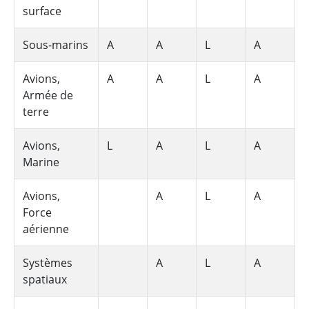
surface
Sous-marins
A
A
L
A
S
Avions,
A
A
L
A
S
Armée de
terre
Avions,
L
A
L
A
S
Marine
Avions,
A
L
A
S
Force
aérienne
Systèmes
A
L
A
S
spatiaux