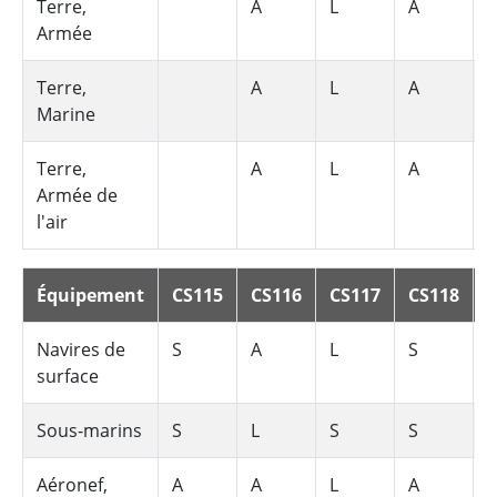
Terre,
A
L
A
S
Armée
Terre,
A
L
A
S
Marine
Terre,
A
L
A
S
Armée de
l'air
Équipement
CS115
CS116
CS117
CS118
Navires de
S
A
L
S
surface
Sous-marins
S
L
S
S
Aéronef,
A
A
L
A