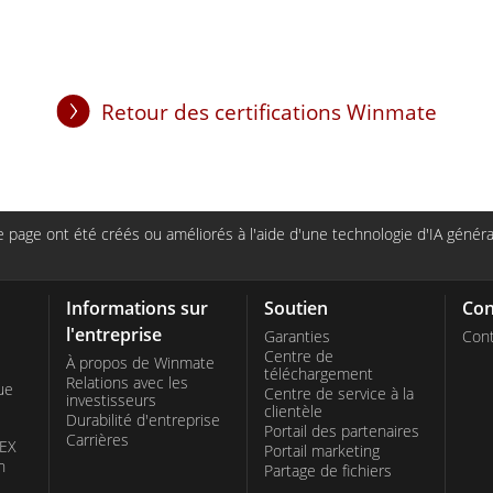
Retour des certifications Winmate
page ont été créés ou améliorés à l'aide d'une technologie d'IA générat
Informations sur
Soutien
Con
l'entreprise
Garanties
Cont
Centre de
À propos de Winmate
téléchargement
Relations avec les
ue
Centre de service à la
investisseurs
clientèle
Durabilité d'entreprise
Portail des partenaires
Carrières
TEX
Portail marketing
n
Partage de fichiers