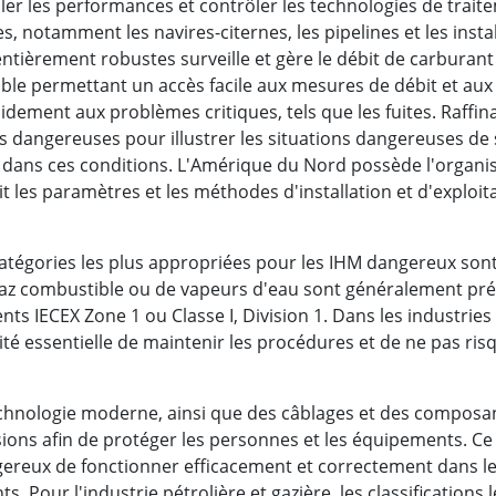
er les performances et contrôler les technologies de trait
, notamment les navires-citernes, les pipelines et les insta
entièrement robustes surveille et gère le débit de carburan
able permettant un accès facile aux mesures de débit et aux
dement aux problèmes critiques, tels que les fuites. Raffina
 dangereuses pour illustrer les situations dangereuses de sit
 dans ces conditions. L'Amérique du Nord possède l'organis
it les paramètres et les méthodes d'installation et d'exploi
s catégories les plus appropriées pour les IHM dangereux sont
gaz combustible ou de vapeurs d'eau sont généralement prés
s IECEX Zone 1 ou Classe I, Division 1. Dans les industries
ité essentielle de maintenir les procédures et de ne pas r
technologie moderne, ainsi que des câblages et des composant
sions afin de protéger les personnes et les équipements. 
ngereux de fonctionner efficacement et correctement dans l
 Pour l'industrie pétrolière et gazière, les classifications 