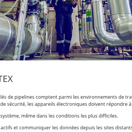
elle radio
Écran pour la santé
More
ole et gaz, classe ATEX
Ordinateur IA
te durcie certifié ATEX
Mobilité Edge AI
aux portables robustes certifiés
Panneau PC Edge AI
Ordinateurs Edge AI
u PC certifiés ATEX
More
TEX
solés de pipelines comptent parmi les environnements de trav
e sécurité, les appareils électroniques doivent répondre à t
système, même dans les conditions les plus difficiles.
es actifs et communiquer les données depuis les sites distant