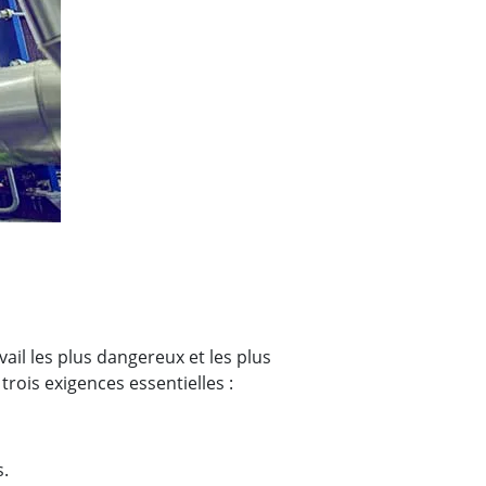
Ordinateurs embarqués marine
More
Acier inoxydable
Panneau PC en acier inoxydable
Afficheur en acier inoxydable
ail les plus dangereux et les plus
rois exigences essentielles :
s.