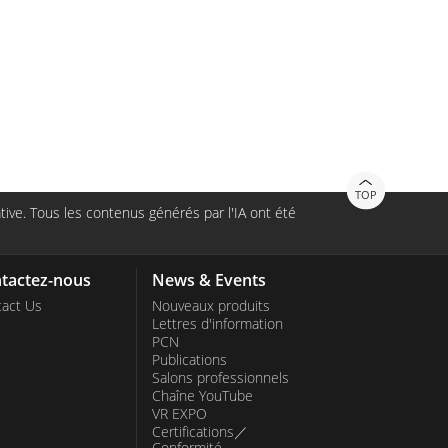
TOP
ive. Tous les contenus générés par l'IA ont été
tactez-nous
News & Events
act Us
Nouveaux produits
Lettres d'information
PCN
Publications
Salons professionnels
Chaîne YouTube
VR EXPO
Certifications／
Conformité