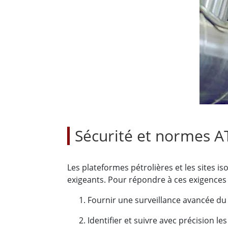
Tablettes pour ordinateurs embarqués
Passer
Contrôleur robotique
Pétr
robuste
Tablet
Mobilité Edge AI
Termin
ATEX
Contrôleur de robot
Pannea
Sécurité et normes A
Les plateformes pétrolières et les sites i
exigeants. Pour répondre à ces exigences d
Fournir une surveillance avancée du 
Identifier et suivre avec précision l