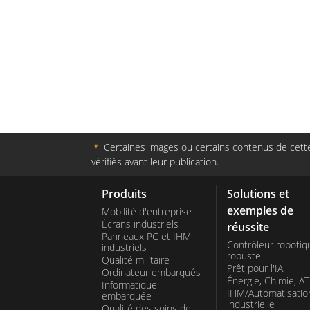
＊
Certaines images ou certains contenus de cette 
vérifiés avant leur publication.
Produits
Solutions et
exemples de
Mobilité d'entreprise
Écrans industriels
réussite
Panneaux PC et IHM
Contrôleur robotiq
industriels
robuste
Qualité militaire
Prêt pour l'IA
Ordinateur embarqués
Énergie, Chimie, A
Informatique
IHM/Automatisatio
embarquée
industrielle
Qualité des soins de