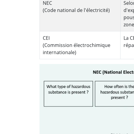
NEC
Selo
(Code national de l'électricité)
d'ex
pous
zone
CEI
La C
(Commission électrochimique
répa
internationale)