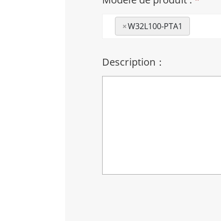
×
W32L100-PTA1
Description：