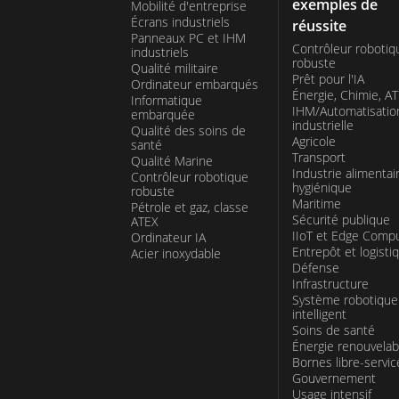
exemples de
Mobilité d'entreprise
Écrans industriels
réussite
Panneaux PC et IHM
Contrôleur robotiq
industriels
robuste
Qualité militaire
Prêt pour l'IA
Ordinateur embarqués
Énergie, Chimie, A
Informatique
IHM/Automatisatio
embarquée
industrielle
Qualité des soins de
Agricole
santé
Transport
Qualité Marine
Industrie alimentai
Contrôleur robotique
hygiénique
robuste
Maritime
Pétrole et gaz, classe
Sécurité publique
ATEX
IIoT et Edge Comp
Ordinateur IA
Entrepôt et logisti
Acier inoxydable
Défense
Infrastructure
Système robotique
intelligent
Soins de santé
Énergie renouvelab
Bornes libre-servic
Gouvernement
Usage intensif