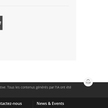
TOP
ive. Tous les contenus générés par l'IA ont été
tactez-nous
News & Events