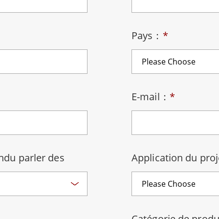
elle radio
Écran pour la santé
More
ole et gaz, classe ATEX
Ordinateur IA
Pays：
*
te durcie certifié ATEX
Mobilité Edge AI
aux portables robustes certifiés
Panneau PC Edge AI
Ordinateurs Edge AI
u PC certifiés ATEX
More
E-mail：
*
du parler des
Application du pro
Catégorie de prod