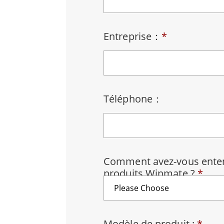
Tablettes pour ordinateurs embarqués
Passer
Contrôleur robotique
Pétr
Entreprise：
*
robuste
Tablet
Mobilité Edge AI
Termin
ATEX
Contrôleur de robot
Pannea
Téléphone：
Comment avez-vous enten
produits Winmate ?
*
Modèle de produit :
*