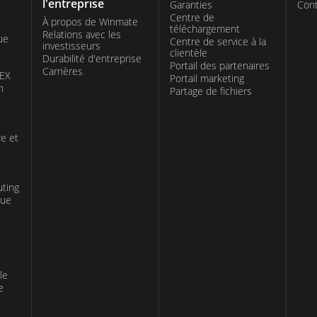
l'entreprise
Garanties
Cont
Centre de
À propos de Winmate
téléchargement
Relations avec les
ue
Centre de service à la
investisseurs
clientèle
Durabilité d'entreprise
Portail des partenaires
Carrières
TEX
Portail marketing
n
Partage de fichiers
re et
uting
que
le
e