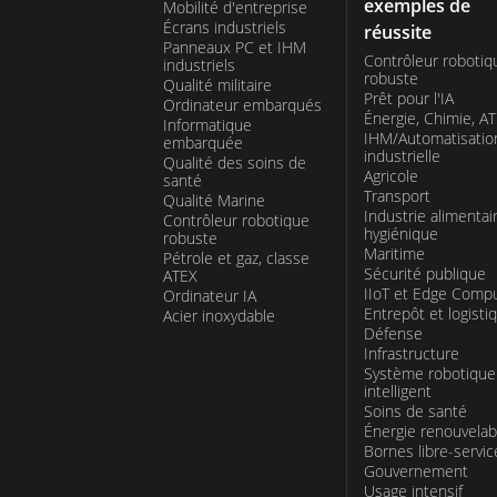
exemples de
Mobilité d'entreprise
Écrans industriels
réussite
Panneaux PC et IHM
Contrôleur robotiq
industriels
robuste
Qualité militaire
Prêt pour l'IA
Ordinateur embarqués
Énergie, Chimie, A
Informatique
IHM/Automatisatio
embarquée
industrielle
Qualité des soins de
Agricole
santé
Transport
Qualité Marine
Industrie alimentai
Contrôleur robotique
hygiénique
robuste
Maritime
Pétrole et gaz, classe
Sécurité publique
ATEX
IIoT et Edge Comp
Ordinateur IA
Entrepôt et logisti
Acier inoxydable
Défense
Infrastructure
Système robotique
intelligent
Soins de santé
Énergie renouvelab
Bornes libre-servic
Gouvernement
Usage intensif