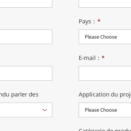
elle radio
Écran pour la santé
More
ole et gaz, classe ATEX
Ordinateur IA
Pays：
*
te durcie certifié ATEX
Mobilité Edge AI
aux portables robustes certifiés
Panneau PC Edge AI
Ordinateurs Edge AI
u PC certifiés ATEX
More
E-mail：
*
du parler des
Application du pro
Catégorie de prod