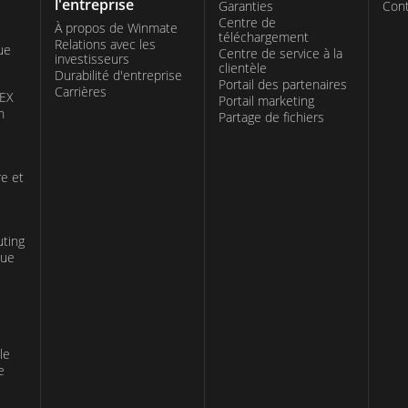
l'entreprise
Garanties
Cont
Centre de
À propos de Winmate
téléchargement
Relations avec les
ue
Centre de service à la
investisseurs
clientèle
Durabilité d'entreprise
Portail des partenaires
Carrières
TEX
Portail marketing
n
Partage de fichiers
re et
uting
que
le
e