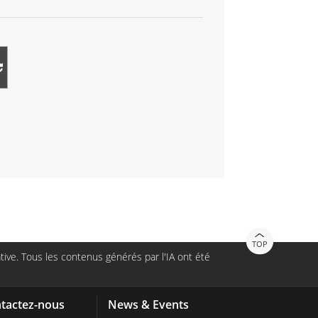
TOP
ive. Tous les contenus générés par l'IA ont été
tactez-nous
News & Events