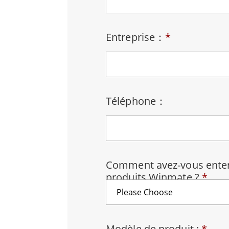
Tablettes pour ordinateurs embarqués
Passer
Contrôleur robotique
Pétr
Entreprise：
*
robuste
Tablet
Mobilité Edge AI
Termin
ATEX
Contrôleur de robot
Pannea
Téléphone：
Comment avez-vous enten
produits Winmate ?
*
Modèle de produit :
*