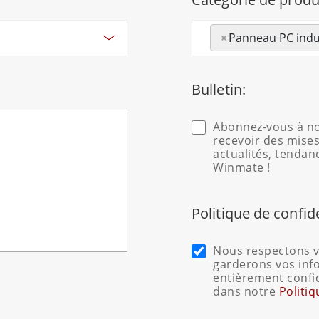
×
Panneau PC indus
Bulletin:
Abonnez-vous à no
recevoir des mises
actualités, tendan
Winmate !
Politique de confid
Nous respectons vo
garderons vos inf
entièrement confi
dans notre
Politiq