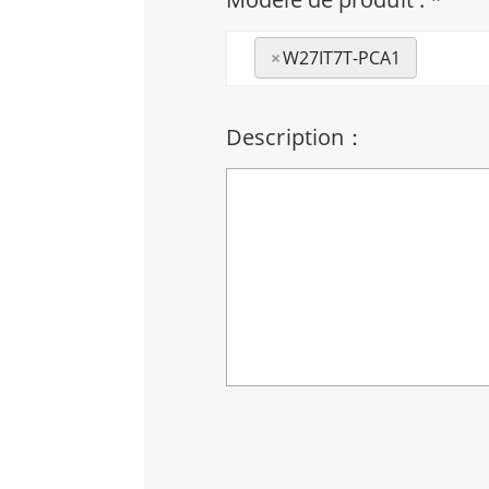
×
W27IT7T-PCA1
Description：