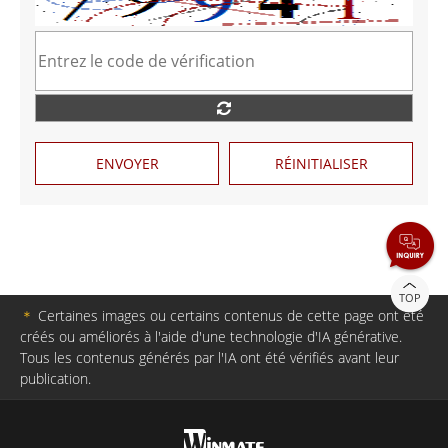
ENVOYER
RÉINITIALISER
TOP
＊
Certaines images ou certains contenus de cette page ont été
créés ou améliorés à l'aide d'une technologie d'IA générative.
Tous les contenus générés par l'IA ont été vérifiés avant leur
publication.