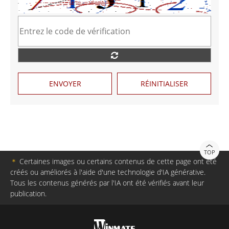
ENVOYER
RÉINITIALISER
TOP
＊
Certaines images ou certains contenus de cette page ont été
créés ou améliorés à l'aide d'une technologie d'IA générative.
Tous les contenus générés par l'IA ont été vérifiés avant leur
publication.