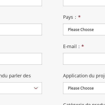
elle radio
Écran pour la santé
More
ole et gaz, classe ATEX
Ordinateur IA
Pays：
*
te durcie certifié ATEX
Mobilité Edge AI
aux portables robustes certifiés
Panneau PC Edge AI
Ordinateurs Edge AI
u PC certifiés ATEX
More
E-mail：
*
du parler des
Application du pro
Catégorie de prod