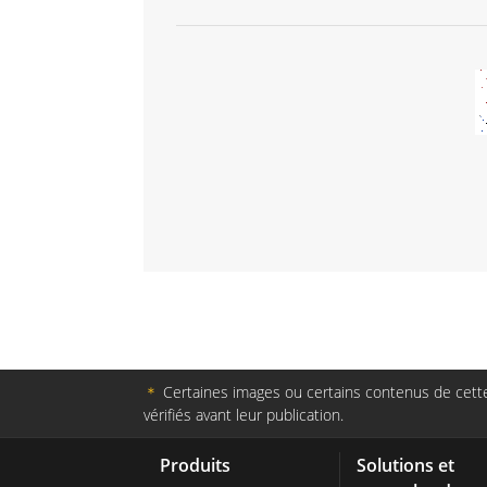
＊
Certaines images ou certains contenus de cette 
vérifiés avant leur publication.
Produits
Solutions et