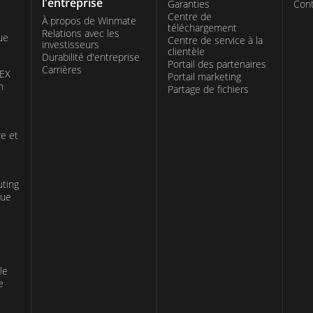
l'entreprise
Garanties
Cont
Centre de
À propos de Winmate
téléchargement
Relations avec les
ue
Centre de service à la
investisseurs
clientèle
Durabilité d'entreprise
Portail des partenaires
Carrières
TEX
Portail marketing
n
Partage de fichiers
re et
uting
que
le
e