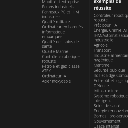
exemples de
Mobilité d'entreprise
Écrans industriels
réussite
Panneaux PC et IHM
Contrôleur robotiq
industriels
robuste
Qualité militaire
Prêt pour l'IA
Ordinateur embarqués
Énergie, Chimie, A
Informatique
IHM/Automatisatio
embarquée
industrielle
Qualité des soins de
Agricole
santé
Transport
Qualité Marine
Industrie alimentai
Contrôleur robotique
hygiénique
robuste
Maritime
Pétrole et gaz, classe
Sécurité publique
ATEX
IIoT et Edge Comp
Ordinateur IA
Entrepôt et logisti
Acier inoxydable
Défense
Infrastructure
Système robotique
intelligent
Soins de santé
Énergie renouvelab
Bornes libre-servic
Gouvernement
Usage intensif