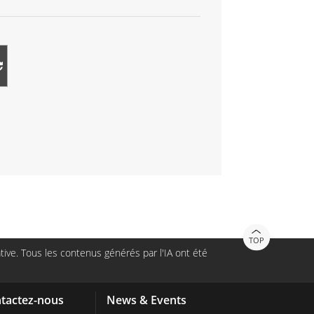
TOP
ive. Tous les contenus générés par l'IA ont été
tactez-nous
News & Events