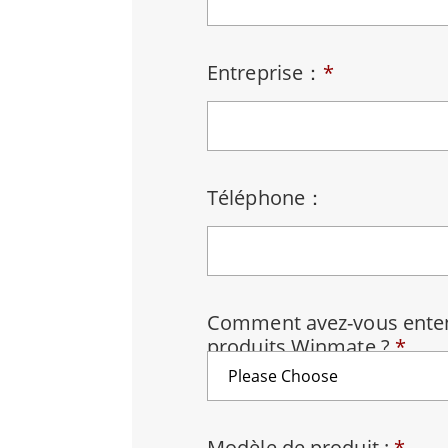
Tablettes pour ordinateurs embarqués
Passer
Contrôleur robotique
Pétr
Entreprise：
*
robuste
Tablet
Mobilité Edge AI
Termin
ATEX
Contrôleur de robot
Pannea
Téléphone：
Comment avez-vous enten
produits Winmate ?
*
Modèle de produit :
*