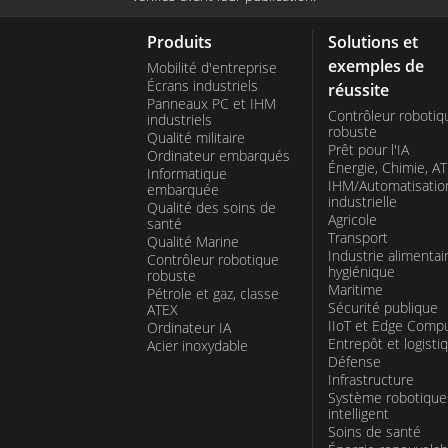
Produits
Solutions et
exemples de
Mobilité d'entreprise
Écrans industriels
réussite
Panneaux PC et IHM
Contrôleur robotiq
industriels
robuste
Qualité militaire
Prêt pour l'IA
Ordinateur embarqués
Énergie, Chimie, A
Informatique
IHM/Automatisatio
embarquée
industrielle
Qualité des soins de
Agricole
santé
Transport
Qualité Marine
Industrie alimentai
Contrôleur robotique
hygiénique
robuste
Maritime
Pétrole et gaz, classe
Sécurité publique
ATEX
IIoT et Edge Comp
Ordinateur IA
Entrepôt et logisti
Acier inoxydable
Défense
Infrastructure
Système robotique
intelligent
Soins de santé