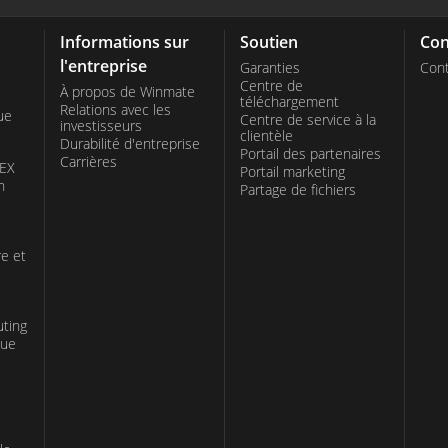
Informations sur
Soutien
Con
l'entreprise
Garanties
Cont
Centre de
À propos de Winmate
téléchargement
Relations avec les
ue
Centre de service à la
investisseurs
clientèle
Durabilité d'entreprise
Portail des partenaires
Carrières
TEX
Portail marketing
n
Partage de fichiers
re et
uting
que