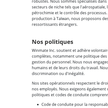
robustes. Nous sommes spécialisés dans l
Tablettes pour ordinateurs embarqués
Passer
secteurs de niche tels que l'aérospatiale, l
pétrochimie et le contrôle des processus.
Contrôleur robotique
Pétr
production à Taïwan, nous proposons des 
robuste
Tablet
ressortissants étrangers.
Mobilité Edge AI
Termin
ATEX
Contrôleur de robot
Pannea
Nos politiques
Winmate Inc. soutient et adhère volontair
complètes, notamment une politique des 
gestion du personnel. Nous nous engageons
humains et de leurs droits du travail. Nous
discrimination ou d'inégalité.
Nos sites opérationnels respectent le droi
nos employés. Nous exigeons également de 
politiques et codes de conduite comprenn
Code de conduite pour la responsabil