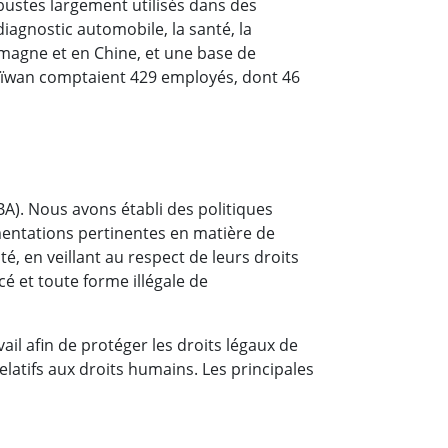
ustes largement utilisés dans des
Ordinateurs embarqués marine
 diagnostic automobile, la santé, la
More
emagne et en Chine, et une base de
Acier inoxydable
Taïwan comptaient 429 employés, dont 46
Panneau PC en acier inoxydable
Afficheur en acier inoxydable
BA). Nous avons établi des politiques
entations pertinentes en matière de
, en veillant au respect de leurs droits
cé et toute forme illégale de
ail afin de protéger les droits légaux de
atifs aux droits humains. Les principales